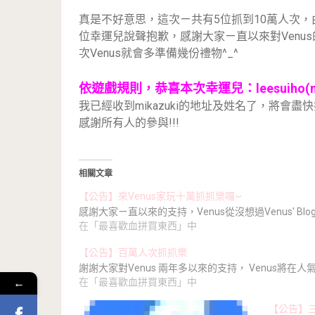
真是不好意思，這次ㄧ共有5位抓到10萬人次，
位幸運兒說聲抱歉，感謝大家ㄧ直以來對Venu
次Venus就會多準備幾份禮物^_^
依遊戲規則，恭喜本次幸運兒：leesuiho(mik
我已經收到mikazuki的地址及姓名了，將會盡
感謝所有人的參與!!!
相關文章
【公告】來Venus家玩十萬抓抓樂囉~
感謝大家ㄧ直以來的支持，Venus從沒想過Venus' Blo
在「最喜歡血拼買東西」中
【公告】百萬人次抓抓樂
謝謝大家對Venus 兩年多以來的支持， Venus將在人
←
在「最喜歡血拼買東西」中
【公告】