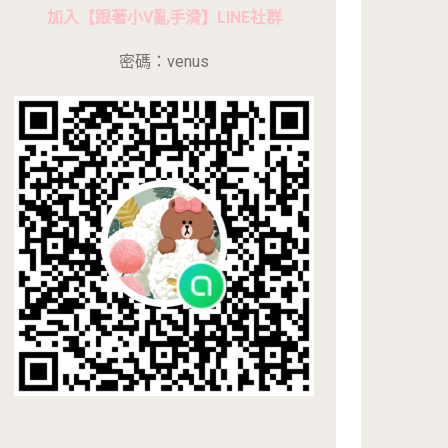
加入【跟著小V亂手滑】LINE社群
密碼：venus