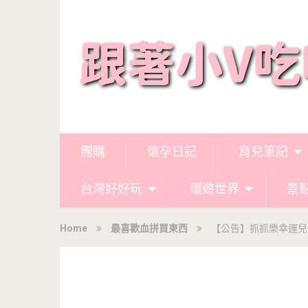
團購
懷孕日記
育兒筆記
台灣好好玩
環遊世界
景
Home
最喜歡血拼買東西
【公告】抓抓樂幸運兒