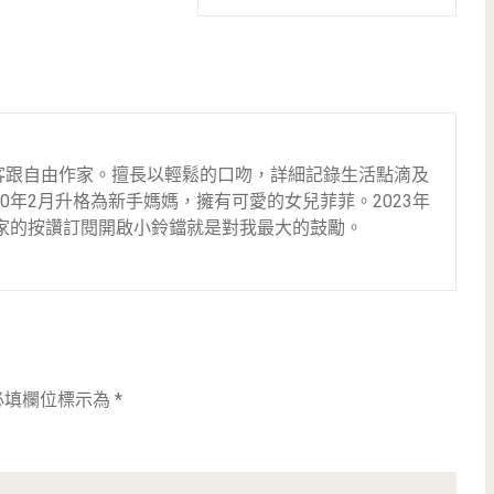
客跟自由作家。擅長以輕鬆的口吻，詳細記錄生活點滴及
20年2月升格為新手媽媽，擁有可愛的女兒菲菲。2023年
r，大家的按讚訂閱開啟小鈴鐺就是對我最大的鼓勵。
必填欄位標示為
*