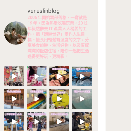
venuslinblog
2006 年開始寫部落格，一寫就是
19 年。因為熱愛吃喝玩樂，2012
年毅然辭去 IT 產業人人稱羨的工
作，把「環遊世界」當作人生目
標。擅長用輕鬆有溫度的文字，分
享美食旅遊、生活好物，以及質感
滿滿的飯店住宿，陪你一起把生活
過得更好玩、更精彩。