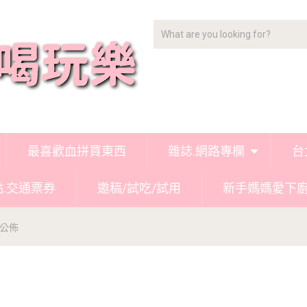
最喜歡血拼買東西
雜誌.網路專欄
台
點.交通票券
邀稿/試吃/試用
新手媽媽愛下
公佈