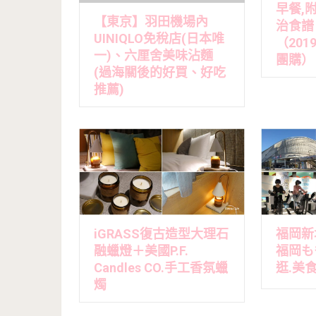
早餐,
【東京】羽田機場內
治食譜
UINIQLO免稅店(日本唯
（2019
一)、六厘舍美味沾麵
團購）
(過海關後的好買、好吃
推薦)
iGRASS復古造型大理石
福岡新地
融蠟燈＋美國P.F.
福岡も
Candles CO.手工香氛蠟
逛.美
燭