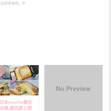
歡血拼買東西」中
本recolte麗克
治機,讓我愛上做