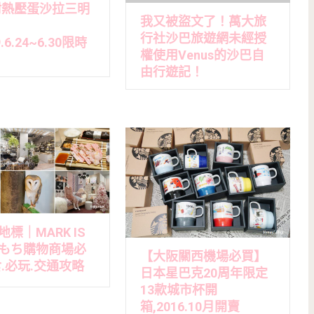
附熱壓蛋沙拉三明
我又被盜文了！萬大旅
行社沙巴旅遊網未經授
.6.24~6.30限時
權使用Venus的沙巴自
由行遊記！
標｜MARK IS
もち購物商場必
【大阪關西機場必買】
食.必玩.交通攻略
日本星巴克20周年限定
13款城市杯開
箱,2016.10月開賣