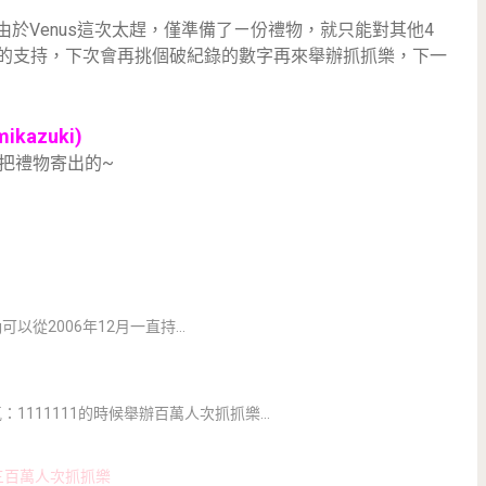
由於Venus這次太趕，僅準備了ㄧ份禮物，就只能對其他4
s的支持，下次會再挑個破紀錄的數字再來舉辦抓抓樂，下一
azuki)
快把禮物寄出的~
g可以從2006年12月一直持…
氣：1111111的時候舉辦百萬人次抓抓樂…
三百萬人次抓抓樂