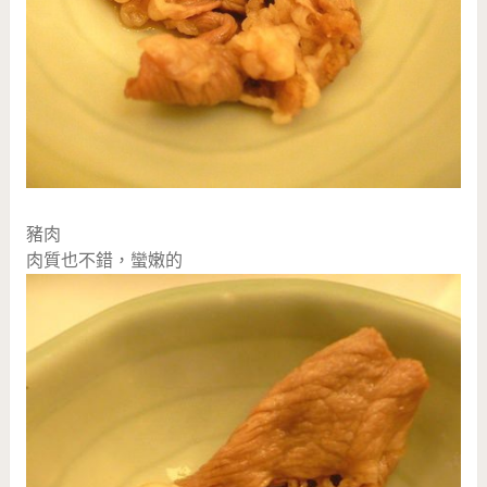
豬肉
肉質也不錯，蠻嫩的