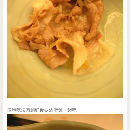
道地吃法肉涮好後要沾蛋黃一起吃