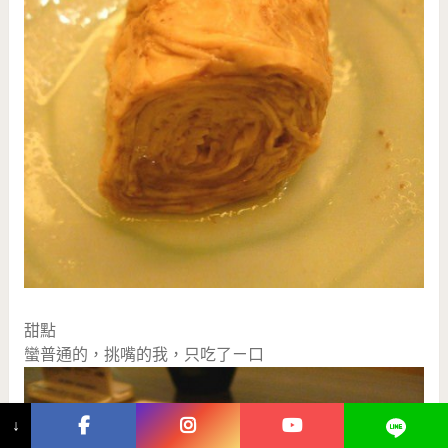
甜點
蠻普通的，挑嘴的我，只吃了ㄧ口
↓