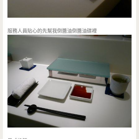
服務人員貼心的先幫我倒醬油倒醬油碟裡