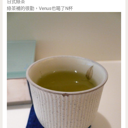
日式綠茶
綠茶補的很勤，Venus也喝了N杯