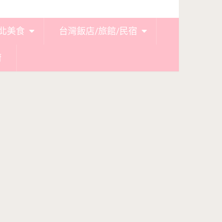
北美食
台灣飯店/旅館/民宿
廚