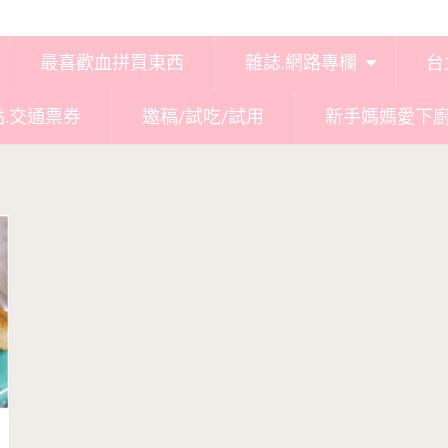
最喜歡血拼買東西
雜誌.網路專欄
台
點.交通票券
邀稿/試吃/試用
新手媽媽愛下