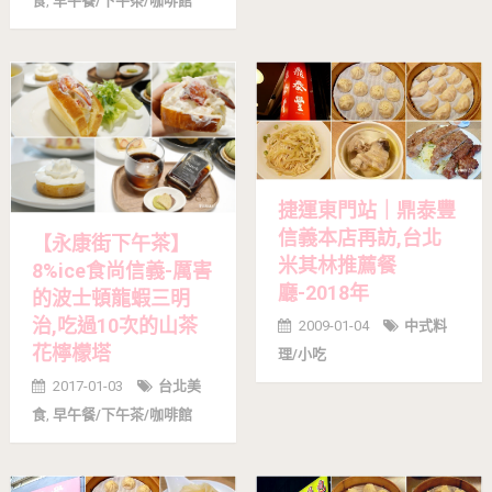
食
,
早午餐/下午茶/咖啡館
捷運東門站｜鼎泰豐
信義本店再訪,台北
【永康街下午茶】
米其林推薦餐
8%ice食尚信義-厲害
廳-2018年
的波士頓龍蝦三明
治,吃過10次的山茶
2009-01-04
中式料
花檸檬塔
理/小吃
2017-01-03
台北美
食
,
早午餐/下午茶/咖啡館