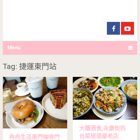
Menu
Tag: 捷運東門站
大隱酒食,永康街的
台菜居酒屋老店
冉冉生活東門咖啡門