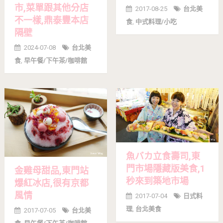
市,菜單跟其他分店
2017-08-25
台北美
不一樣,鼎泰豐本店
食
,
中式料理/小吃
隔壁
2024-07-08
台北美
食
,
早午餐/下午茶/咖啡館
魚バカ立食壽司,東
門市場隱藏版美食,1
金雞母甜品,東門站
秒來到築地市場
爆紅冰店,很有京都
風情
2017-07-04
日式料
理
,
台北美食
2017-07-05
台北美