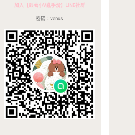
加入【跟著小V亂手滑】LINE社群
密碼：venus