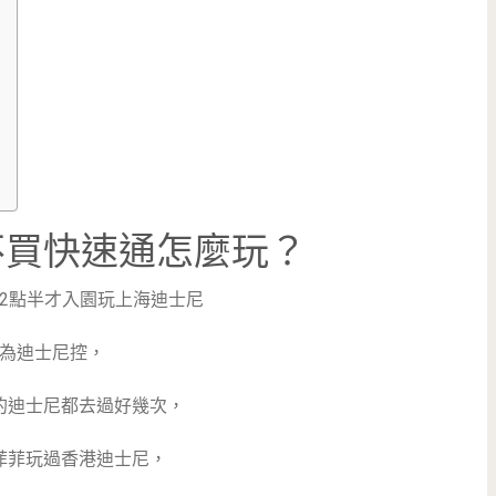
不買快速通怎麼玩？
12點半才入園玩上海迪士尼
為迪士尼控，
的迪士尼都去過好幾次，
菲菲玩過香港迪士尼，