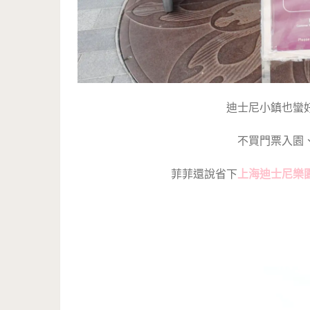
迪士尼小鎮也蠻
不買門票入園
菲菲還說省下
上海迪士尼樂