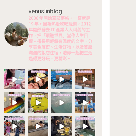
venuslinblog
2006 年開始寫部落格，一寫就是
19 年。因為熱愛吃喝玩樂，2012
年毅然辭去 IT 產業人人稱羨的工
作，把「環遊世界」當作人生目
標。擅長用輕鬆有溫度的文字，分
享美食旅遊、生活好物，以及質感
滿滿的飯店住宿，陪你一起把生活
過得更好玩、更精彩。