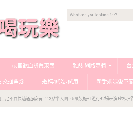
最喜歡血拼買東西
雜誌.網路專欄
台
點.交通票券
邀稿/試吃/試用
新手媽媽愛下
士尼不買快速通怎麼玩？12點半入園，5項設施+1遊行+2場表演+煙火+