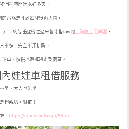
我們在澳門玩水好多天，
們的策略是睡到然醒後再入園，
）、悠哉睡醒後吃過早餐才搭taxi到
上海迪士尼樂園
，
人不多、完全不用排隊，
口下車、慢慢地邊逛邊走到園區。
園內娃娃車租借服務
乘坐、大人也能坐！
是超親切，很推！
算：h
ttps://venuslin.tw/go/56tm