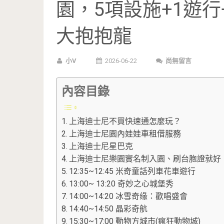
園，5項設施+1遊行
大抱抱龍
小V
2026-06-22
尚無留言
內容目錄
上海迪士尼不買快速通怎麼玩？
上海迪士尼園內娃娃車租借服務
上海迪士尼星巴克
上海迪士尼樂園實名制入園、刷台胞證就好
12:35~12:45 米奇童話列車花車遊行
13:00~ 13:20 奇妙之心城堡秀
14:00~14:20 冰雪奇缘：歡唱盛會
14:40~14:50 晶彩奇航
15:30~17:00 動物方城市(瘋狂動物城)