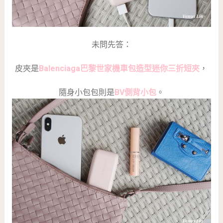
未問先答：
皮夾是
Balenciaga巴黎世家機車包造型迷你三折短夾
，
隨身小包包則是
BV側背小包
。