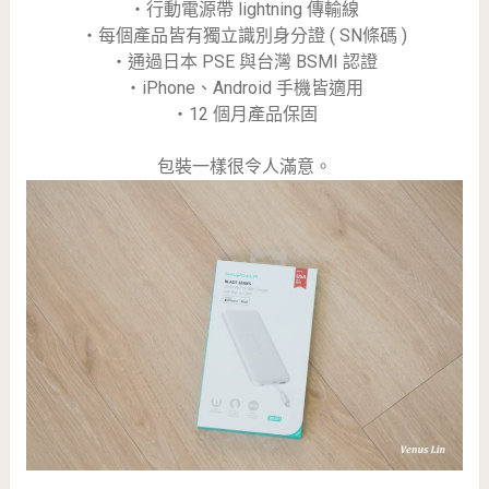
・行動電源帶 lightning 傳輸線
・每個產品皆有獨立識別身分證 ( SN條碼 )
・通過日本 PSE 與台灣 BSMI 認證
・iPhone、Android 手機皆適用
・12 個月產品保固
包裝一樣很令人滿意。