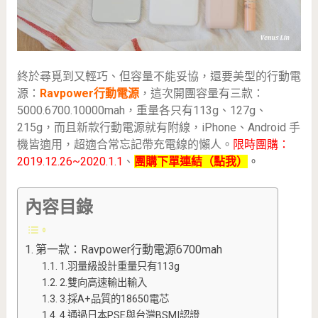
終於尋覓到又輕巧、但容量不能妥協，還要美型的行動電
源：
Ravpower行動電源
，這次開團容量有三款：
5000.6700.10000mah，重量各只有113g、127g、
215g，而且新款行動電源就有附線，iPhone、Android 手
機皆適用，超適合常忘記帶充電線的懶人。
限時團購：
2019.12.26~2020.1.1
、
團購下單連結（點我）
。
內容目錄
第一款：Ravpower行動電源6700mah
1.羽量級設計重量只有113g
2.雙向高速輸出輸入
3.採A+品質的18650電芯
4.通過日本PSE與台灣BSMI認證