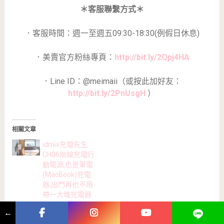
＊客服聯繫方式＊
．客服時間：週一至週五09:30-18:30(例假日休息)
．美賣官方粉絲專頁：
http://bit.ly/2Qpj4HA
．Line ID：@meimaii（或按此加好友：
http://bit.ly/2PnUsgH
）
相關文章
idmix充電先生
CH06無線充電行
動電源,也是筆電
(MacBook)充電
器,出門再也不用
帶一大堆充電器
在「團購」中
←
【敗家】 SANYO