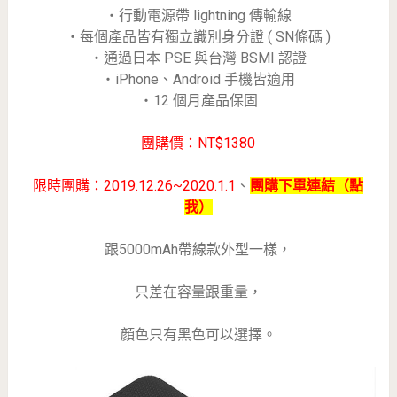
・行動電源帶 lightning 傳輸線
・每個產品皆有獨立識別身分證 ( SN條碼 )
・通過日本 PSE 與台灣 BSMI 認證
・iPhone、Android 手機皆適用
・12 個月產品保固
團購價：NT$1380
限時團購：2019.12.26~2020.1.1
、
團購下單連結（點
我）
跟5000mAh帶線款外型一樣，
只差在容量跟重量，
顏色只有黑色可以選擇。