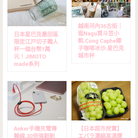
越南河內36古街｜
逛Nagu買斗笠小
日本星巴克墨田區
熊.Cong Caphe椰
限定江戸切子職人
子咖啡冰沙.星巴克
杯一個台幣1萬
城市杯
元！JIMOTO
made系列
Anker手機充電傳
【日本超市挖寶】
輸線,30倍強韌耐
エバラ濃縮高湯膠