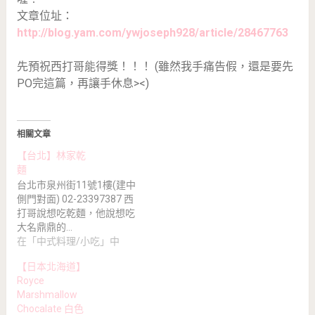
文章位址：
http://blog.yam.com/ywjoseph928/article/28467763
先預祝西打哥能得獎！！！ (雖然我手痛告假，還是要先
PO完這篇，再讓手休息><)
相關文章
【台北】林家乾
麵
台北市泉州街11號1樓(建中
側門對面) 02-23397387 西
打哥說想吃乾麵，他說想吃
大名鼎鼎的…
在「中式料理/小吃」中
【日本北海道】
Royce
Marshmallow
Chocalate 白色