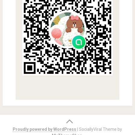
Proudly powered by WordPress
|
SociallyViral Theme by