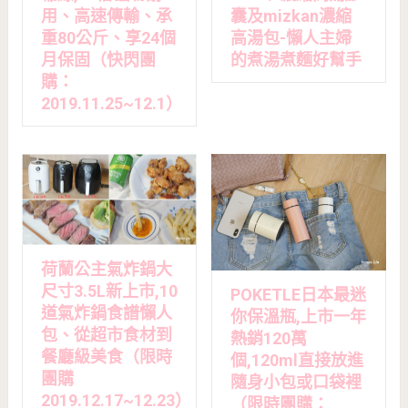
用、高速傳輸、承
囊及mizkan濃縮
重80公斤、享24個
高湯包-懶人主婦
月保固（快閃團
的煮湯煮麵好幫手
購：
2019.11.25~12.1）
荷蘭公主氣炸鍋大
尺寸3.5L新上市,10
POKETLE日本最迷
道氣炸鍋食譜懶人
你保溫瓶,上市一年
包、從超市食材到
熱銷120萬
餐廳級美食（限時
個,120ml直接放進
團購
隨身小包或口袋裡
2019.12.17~12.23）
（限時團購：