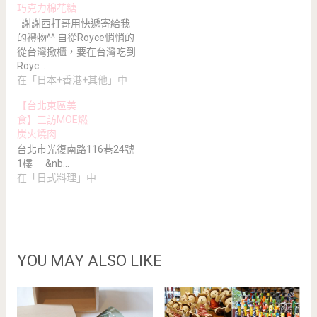
巧克力棉花糖
謝謝西打哥用快遞寄給我
的禮物^^ 自從Royce悄悄的
從台灣撤櫃，要在台灣吃到
Royc…
在「日本+香港+其他」中
【台北東區美
食】三訪MOE燃
炭火燒肉
台北市光復南路116巷24號
1樓 &nb…
在「日式料理」中
YOU MAY ALSO LIKE