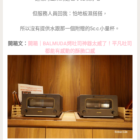
但服務人員回我：怕地板濕搭搭，
所以沒有提供水跟那一個附贈的5c.c.小量杯。
開箱文：
開箱｜BALMUDA烤吐司神器太威了！平凡吐司
都能有感動的酥脆口感