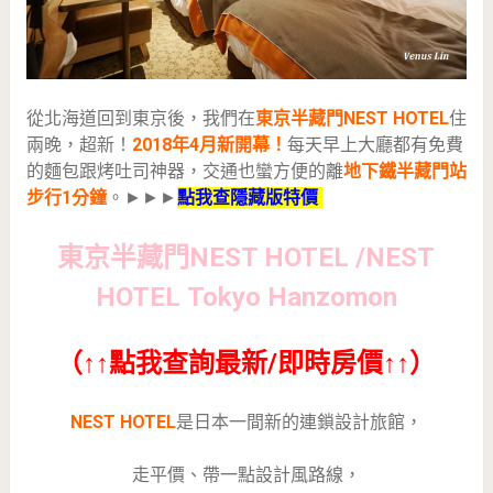
從北海道回到東京後，我們在
東京半藏門NEST HOTEL
住
兩晚，超新！
2018年4月新開幕！
每天早上大廳都有免費
的麵包跟烤吐司神器，交通也蠻方便的離
地下鐵半藏門站
步行1分鐘
。►►►
點我查隱藏版特價
東京半藏門NEST HOTEL /NEST
HOTEL Tokyo Hanzomon
（↑↑點我查詢最新/即時房價↑↑）
NEST HOTEL
是日本一間新的連鎖設計旅館，
走平價、帶一點設計風路線，