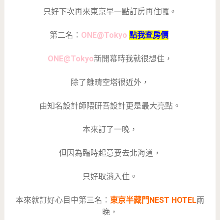
只好下次再來東京早一點訂房再住囉。
第二名：
ONE@Tokyo
點我查房價
ONE@Tokyo
新開幕時我就很想住，
除了離晴空塔很近外，
由知名設計師隈研吾設計更是最大亮點。
本來訂了一晚，
但因為臨時起意要去北海道，
只好取消入住。
本來就訂好心目中第三名：
東京半藏門NEST HOTEL
兩
晚，