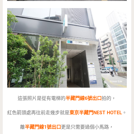
這張照片是從有電梯的
半藏門線6號出口
拍的，
紅色箭頭處再往前走幾步就是
東京半藏門NEST HOTEL
。
離
半藏門線1號出口
更是只需要過個小馬路，