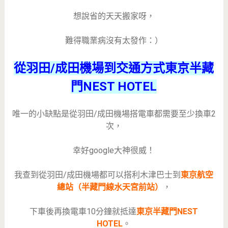
想說省的天天搬家呀，
難得職業病沒有太發作：）
從羽田/成田機場到交通方式東京半藏
門NEST HOTEL
唯一的小缺點是從羽田/成田機場搭電車都需要至少換車2
次，
幸好google大神很威！
我查到從羽田/成田機場都可以搭利木津巴士到
東京航空
總站（半藏門線水天宮前站）
，
下車後再換電車10分鐘就抵達
東京半藏門NEST
HOTEL
。