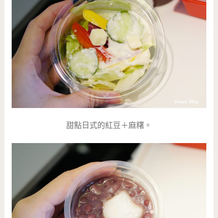
甜點日式的紅豆＋麻糬。