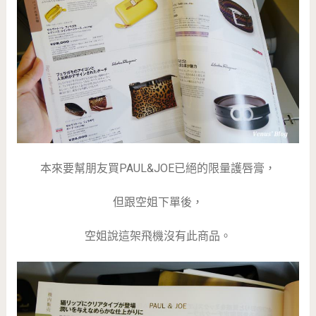
本來要幫朋友買PAUL&JOE已絕的限量護唇膏，
但跟空姐下單後，
空姐說這架飛機沒有此商品。