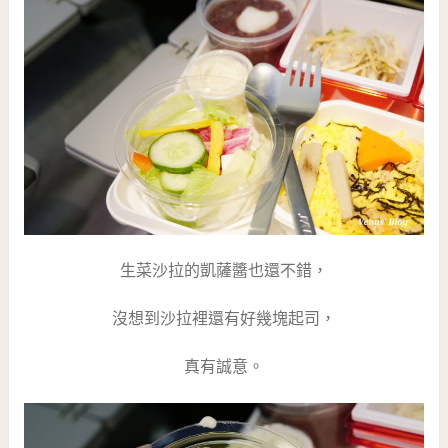
生菜沙拉的凱薩醬也還不錯，
沒想到沙拉裡還有好幾塊起司，
真有誠意。