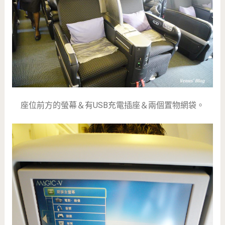
座位前方的螢幕＆有USB充電插座＆兩個置物網袋。