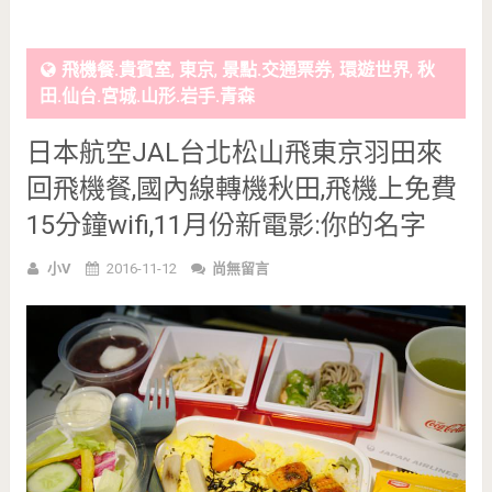
飛機餐.貴賓室
,
東京
,
景點.交通票券
,
環遊世界
,
秋
田.仙台.宮城.山形.岩手.青森
日本航空JAL台北松山飛東京羽田來
回飛機餐,國內線轉機秋田,飛機上免費
15分鐘wifi,11月份新電影:你的名字
小V
2016-11-12
尚無留言