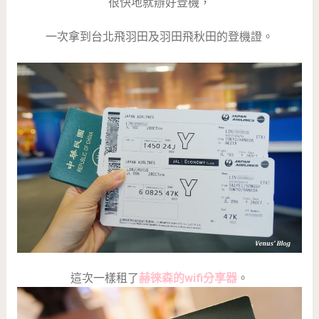
很快地就辦好登機，
一次拿到台北飛羽田及羽田飛秋田的登機證。
這次一樣租了
赫徠森的wifi分享器
。