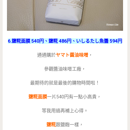
6.鹽糀面膜 540円、鹽糀 486円、いしるたし魚醬 594円
通通購於
ヤマト醤油味噌
，
參觀醬油味噌工廠，
最期待的就是最後的購物時間啦！
鹽糀面膜
一片540円有一點小高貴，
等我用過再補上心得。
鹽糀
跟鹽麴一樣，