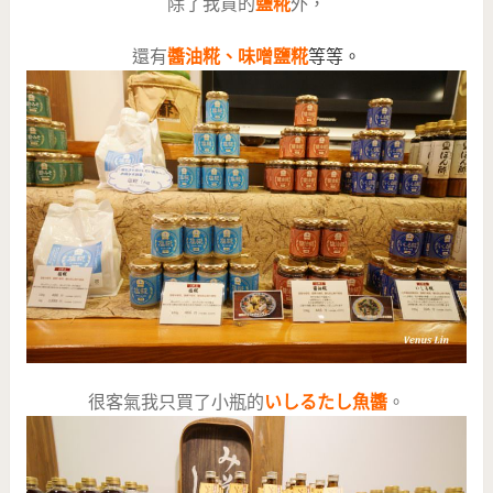
除了我買的
鹽糀
外，
還有
醬油
糀
、味噌鹽糀
等等。
很客氣我只買了小瓶的
いしるたし魚醬
。