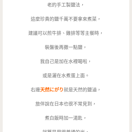
老的手工製鹽法，
這麼珍貴的鹽千萬不要拿來煮菜，
建議可以煎牛排、雞排等等主餐時，
裝盤後再撒一點鹽，
我自己是加在水裡喝啦，
或是灑在水煮蛋上面。
右邊
天然にがり
就是天然的鹽滷，
旅伴說在日本也很不常見到，
煮白飯時加一湯匙，