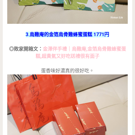
3.烏雞庵的金箔烏骨雞蜂蜜蛋糕 1771円
◎敗家開箱文：
金澤伴手禮｜烏雞庵,金箔烏骨雞蜂蜜蛋
糕,超貴氣又好吃送禮很有面子
蛋香味好濃真的很好吃。