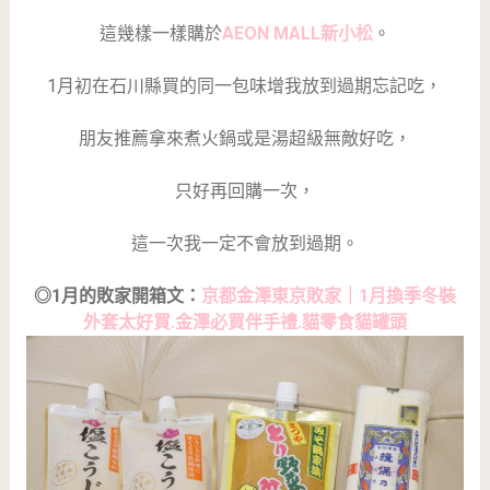
這幾樣一樣購於
AEON MALL新小松
。
1月初在石川縣買的同一包味增我放到過期忘記吃，
朋友推薦拿來煮火鍋或是湯超級無敵好吃，
只好再回購一次，
這一次我一定不會放到過期。
◎1月的敗家開箱文：
京都金澤東京敗家｜1月換季冬裝
外套太好買.金澤必買伴手禮.貓零食貓罐頭