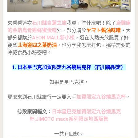
來看看這次
石川縣自駕之旅
我買了些什麼吧！除了
烏雞庵
的金箔烏骨雞蜂蜜蛋糕
外，部分購於
ヤマト醤油味噌
，
大
部分都購於
AEON MALL新小松
，還在大熱天放膽買了好
幾盒
北海道四之葉奶油
，也分享我怎麼打包、攜帶需要的
冷藏食品小秘密吧。
1. 日本星巴克加賀限定九谷燒馬克杯（石川縣限定）
如果是星巴克控，
那麼來到石川縣旅行一定要入手
加賀限定九谷燒馬克杯
，
◎敗家開箱文：
日本星巴克加賀限定九谷燒馬克
杯,JIMOTO made系列限定地區販售
一共有四款。