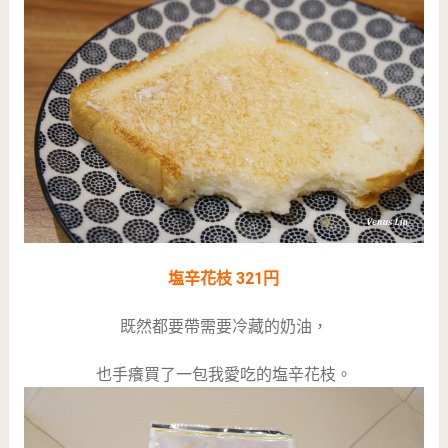
塩辛花枝 321円
既然都要帶需要冷藏的奶油，
也手癢買了一包我愛吃的塩辛花枝。