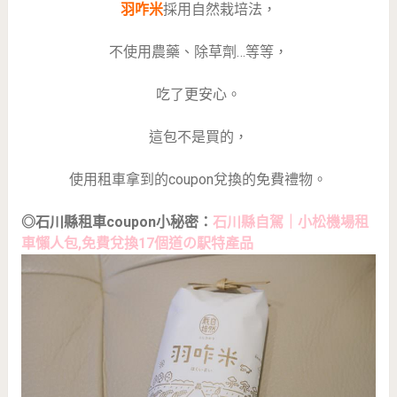
羽咋米
採用自然栽培法，
不使用農藥、除草劑…等等，
吃了更安心。
這包不是買的，
使用租車拿到的coupon兌換的免費禮物。
◎石川縣租車coupon小秘密：
石川縣自駕｜小松機場租
車懶人包,免費兌換17個道の駅特產品