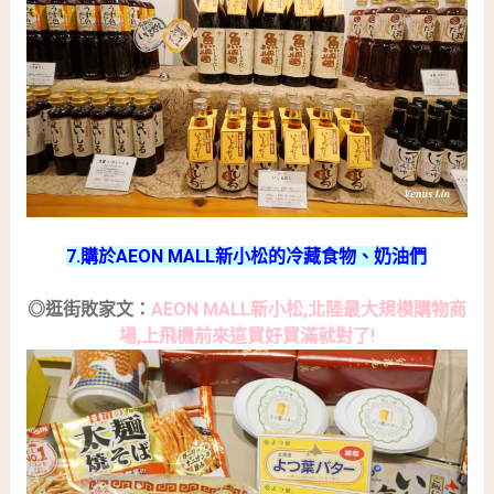
7.購於AEON MALL新小松的冷藏食物、奶油們
◎逛街敗家文：
AEON MALL新小松,北陸最大規模購物商
場,上飛機前來這買好買滿就對了!