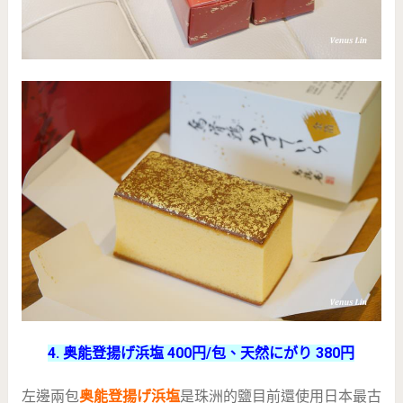
4. 奥能登揚げ浜塩 400円/包、天然にがり 380円
左邊兩包
奥能登揚げ浜塩
是珠洲的鹽目前還使用日本最古