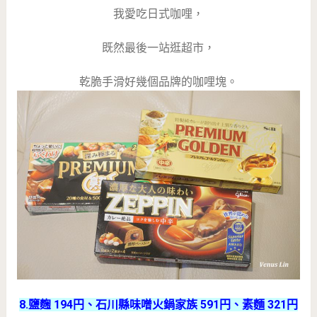
我愛吃日式咖哩，
既然最後一站逛超市，
乾脆手滑好幾個品牌的咖哩塊。
8.鹽麴 194円、石川縣味噌火鍋家族 591円、素麵 321円