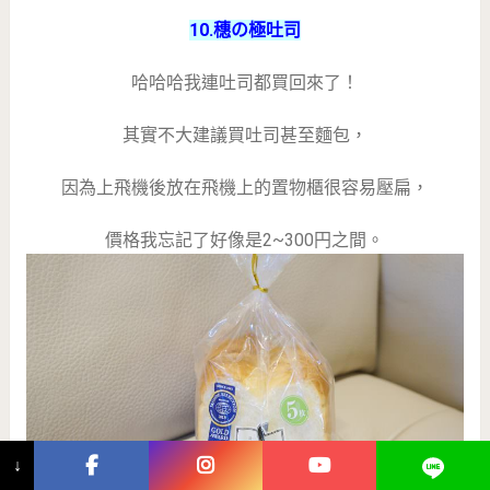
10.穗の極吐司
哈哈哈我連吐司都買回來了！
其實不大建議買吐司甚至麵包，
因為上飛機後放在飛機上的置物櫃很容易壓扁，
價格我忘記了好像是2~300円之間。
↓