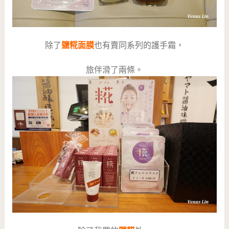
除了
鹽糀面膜
也有賣同系列的護手霜，
旅伴滑了兩條。