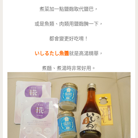
煮菜加一點鹽麴取代鹽巴，
或是魚類、肉類用鹽麴醃一下，
都會變更好吃唷！
いしるたし魚醬
就是高湯精華，
煮麵、煮湯時非常好用。