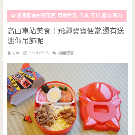
最喜歡血拼買東西
,
環遊世界
,
日本
,
石川.富山.高山
高山車站美食｜飛驒寶寶便當,還有送
迷你吊飾呢
小V
2018-07-06
尚無留言