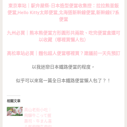
東京車站｜駅弁屋祭-日本造型便當收集控：拉拉熊釜飯
便當,Hello Kitty太郎便當,北海道新幹線便當,新幹線E7系
便當
九州必買｜熊本熊便當方形圓形共兩款、吃完便當盒還可
以收藏（哪裡買懶人包）
高松車站必買｜麵包超人便當哪裡買？建議前一天先預訂
以我迷戀日本鐵路便當的程度，
似乎可以來寫一篇全日本鐵路便當懶人包了？！
相關文章
高山老街小吃｜
飛驒牛こって握
壽司、牛まん喜
八郎飛驒牛肉包