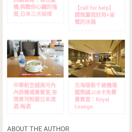
橋,挑戰你心臟的強
【call for help】
度,日本三大祕境
請推薦我好用+省
電的冰箱
中華航空越南河內
北海道新千歲機場
內排機場貴賓室,有
國際線JCB卡免費
現煮河粉跟日本清
貴賓室：Royal
酒.梅酒
Lounge
ABOUT THE AUTHOR