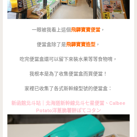
一眼被我看上這個
飛驒寶寶便當
，
便當盒除了是
飛驒寶寶造型
，
吃完便當盒還可以留下來裝水果等等食物唷，
我根本是為了收集便當盒而買便當！
家裡已收集了各式新幹線型號的便當盒：
新函館北斗站｜北海道新幹線北斗七星便當、Calbee
Potato洋蔥脆薯餅ぽてコタン