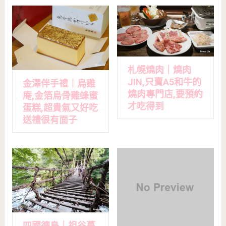
札幌燒肉｜燒肉
JIN,只賣A5和牛的
金澤伴手禮｜烏雞
燒肉專門店,要預約
庵,金箔烏骨雞蜂蜜
才吃得到
蛋糕,超貴氣又好吃
送禮很有面子
四國德島｜祖谷蔓