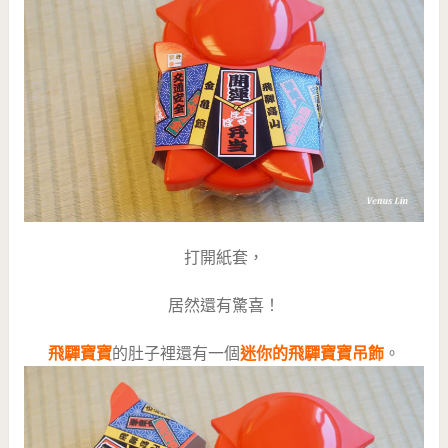
打開紙套，
居然還有驚喜！
飛驒寶寶
的肚子裡還有一個
迷你的飛驒寶寶吊飾
。