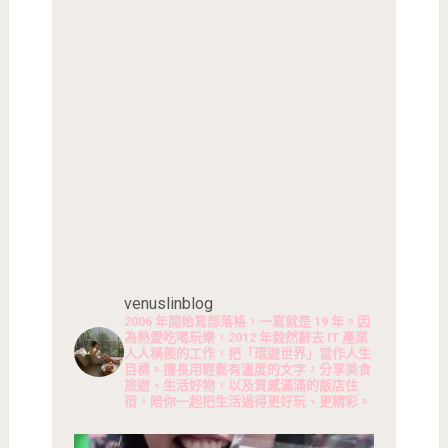
venuslinblog
2006 年開始寫部落格，一寫就是 19 年。因
為熱愛吃喝玩樂，2012 年毅然辭去 IT 產業
人人稱羨的工作，把「環遊世界」當作人生
目標。擅長用輕鬆有溫度的文字，分享美食
旅遊、生活好物，以及質感滿滿的飯店住
宿，陪你一起把生活過得更好玩、更精彩。