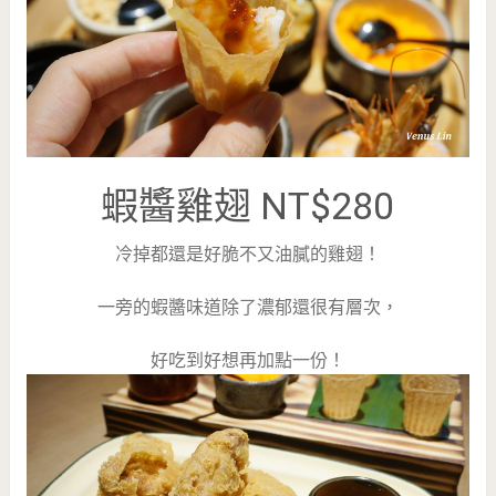
蝦醬雞翅 NT$280
冷掉都還是好脆不又油膩的雞翅！
一旁的蝦醬味道除了濃郁還很有層次，
好吃到好想再加點一份！