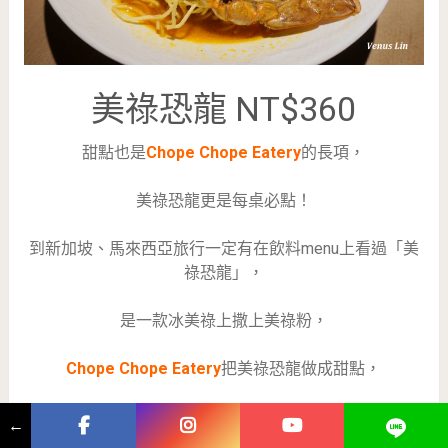
美祿恐龍 NT$360
甜點也是
Chope Chope Eatery
的長項，
美祿恐龍更是每桌必點！
到新加坡、馬來西亞旅行一定有在飲料menu上看過「美
祿恐龍」，
是一款冰美祿上撒上美祿粉，
Chope Chope Eatery
把美祿恐龍做成甜點，
以布朗尼蛋糕為基底，
←