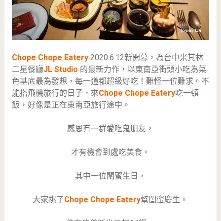
Chope Chope Eatery
2020.6.12新開幕，為台中米其林
二星餐廳
JL Studio
的最新力作，以東南亞街頭小吃為菜
色基底最為發想，每一道都超級好吃！難怪一位難求。不
能搭飛機旅行的日子，來
Chope Chope Eatery
吃一頓
飯，好像是正在東南亞旅行途中。
感恩有一群愛吃鬼朋友，
才有機會到處吃美食。
其中一位閨蜜生日，
大家挑了
Chope Chope Eatery
幫閨蜜慶生。