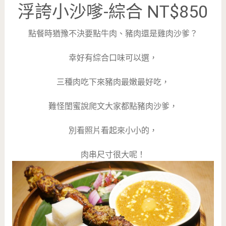
浮誇小沙嗲-綜合 NT$850
點餐時猶豫不決要點牛肉、豬肉還是雞肉沙爹？
幸好有綜合口味可以選，
三種肉吃下來豬肉最嫩最好吃，
難怪閨蜜說爬文大家都點豬肉沙爹，
別看照片看起來小小的，
肉串尺寸很大呢！