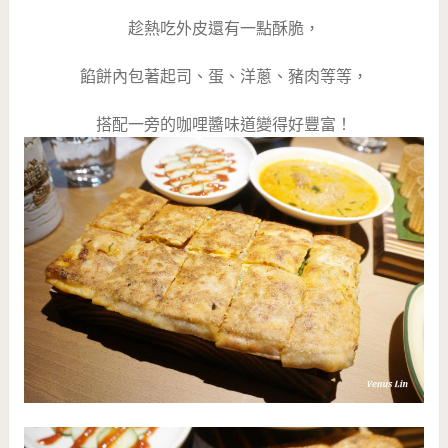
趁熱吃外皮還有一點酥脆，
餡餅內包著起司、蛋、洋蔥、豬肉等等，
搭配一旁的咖哩醬味道變得好豐富！