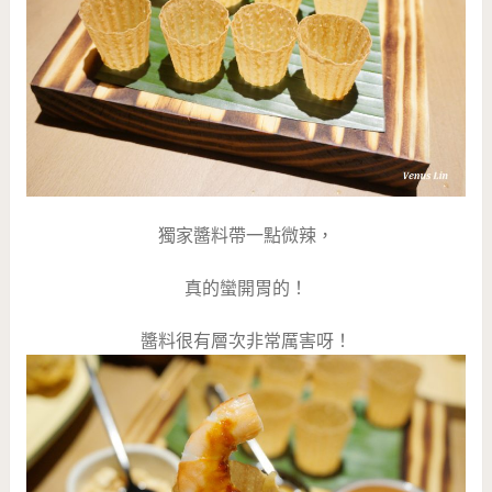
獨家醬料帶一點微辣，
真的蠻開胃的！
醬料很有層次非常厲害呀！