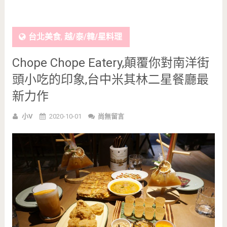
台北美食
,
越/泰/韓/星料理
Chope Chope Eatery,顛覆你對南洋街
頭小吃的印象,台中米其林二星餐廳最
新力作
小V
2020-10-01
尚無留言