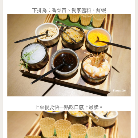
下排為：香菜苗、獨家醬料、鮮蝦
上桌後要快一點吃口感上最脆。