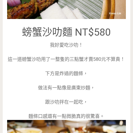
螃蟹沙叻麵 NT$580
我好愛吃沙叻！
這一道螃蟹沙叻用了一整隻的三點蟹才賣580元不算貴！
下方是炸過的麵條，
做法有一點像是廣東炒麵，
跟沙叻拌在一起吃，
麵條口感還有一點微脆真的很驚喜。