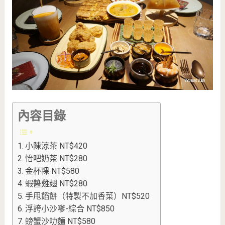
內容目錄
小陳涼茶 NT$420
怡吧奶茶 NT$280
金杯粿 NT$580
蝦醬雞翅 NT$280
手甩饀餅（特製不加香菜）NT$520
浮誇小沙嗲-綜合 NT$850
螃蟹沙叻麵 NT$580