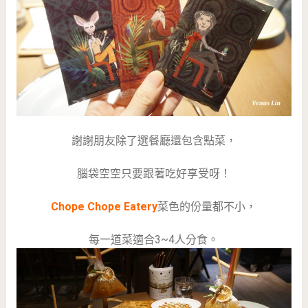
謝謝朋友除了選餐廳還包含點菜，
腦袋空空只要跟著吃好享受呀！
Chope Chope Eatery
菜色的份量都不小，
每一道菜適合3~4人分食。