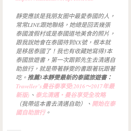
靜雯應該是我朋友圈中最愛泰國的人，
常常LINE跟她聯絡，她總是回丟幾張
泰國渡假村或是泰國道地美食的照片，
跟我說她會在泰國待到XX號，根本就
是移居泰國了！我也有收藏她寫得3本
泰國旅遊書，第一次跟郭先生去清邁自
助旅行，就是帶著靜雯的書跟著玩跟著
推薦3本靜雯最新的泰國旅遊書：
吃。
Traveller’s曼谷泰享受(2016～2017年最
新版)
泰北清邁‧曼谷享受全攻略
、
開始在泰
（我帶這本書去清邁自助）、
國自助旅行
。