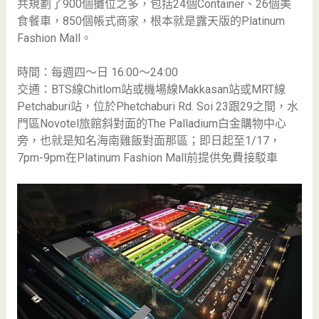
共規劃了900個攤位之多，包括24個Container、26個美
食餐車，850個帳式商家，根本就是露天版的Platinum
Fashion Mall。
時間：每週四～日 16:00～24:00
交通：BTS線Chitlom站或機場線Makkasan站或MRT線
Petchaburi站，位於Phetchaburi Rd. Soi 23跟29之間，水
門區Novotel旅館斜對面的The Palladium白金購物中心
旁，也就是知名海南雞飯對面那區；即日起至1/17，
7pm-9pm在Platinum Fashion Mall前提供免費接駁車