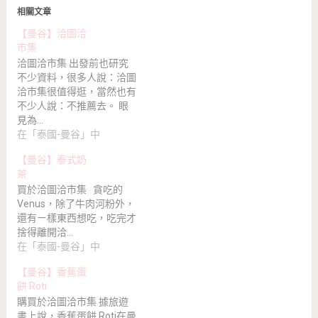
相關文章
【曼谷】洽圖洽
市集
洽圖洽市集 出發前也研究
不少資料，很多人說：洽圖
洽市集很值得逛，當然也有
不少人說：不推薦去。 眼
見為…
在「泰國-曼谷」中
【曼谷】泰式奶
茶
買於洽圖洽市集 貪吃的
Venus，除了牛肉河粉外，
還有ㄧ樣東西想吃，吃完才
捨得離開洽…
在「泰國-曼谷」中
【曼谷】香蕉蛋
餅 Roti
購買於洽圖洽市集 據旅遊
書上說，香蕉蛋餅 Roti在曼