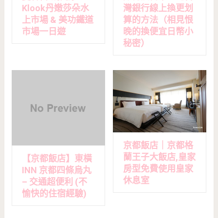
Klook丹嫩莎朵水
灣銀行線上換更划
上市場 & 美功鐵道
算的方法（相見恨
市場一日遊
晚的換便宜日幣小
秘密）
京都飯店｜京都格
蘭王子大飯店,皇家
【京都飯店】東橫
房型免費使用皇家
INN 京都四條烏丸
休息室
– 交通超便利 (不
愉快的住宿經驗)