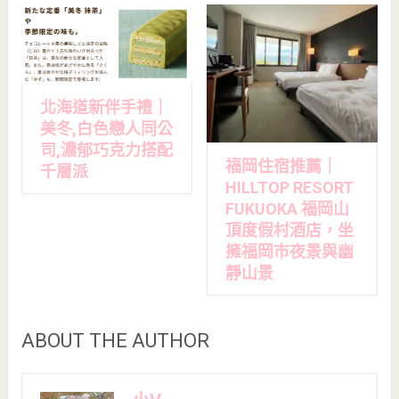
北海道新伴手禮｜
美冬,白色戀人同公
司,濃郁巧克力搭配
福岡住宿推薦｜
千層派
HILLTOP RESORT
FUKUOKA 福岡山
頂度假村酒店，坐
擁福岡市夜景與幽
靜山景
ABOUT THE AUTHOR