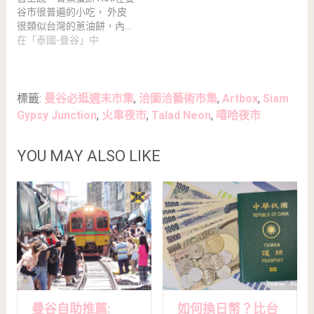
谷市很普遍的小吃， 外皮
很類似台灣的蔥油餅，內…
在「泰國-曼谷」中
標籤:
曼谷必逛週末市集
,
洽圖洽藝術市集
,
Artbox
,
Siam
Gypsy Junction
,
火車夜市
,
Talad Neon
,
嘻哈夜市
YOU MAY ALSO LIKE
曼谷自助推薦:
如何換日幣？比台