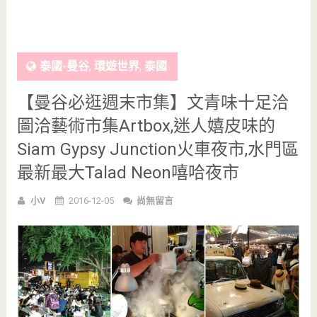
泰國-曼谷
,
環遊世界
,
泰國
【曼谷必逛週末市集】文青味十足洽
圖洽藝術市集Artbox,迷人嬉皮味的
Siam Gypsy Junction火車夜市,水門區
最新最大Talad Neon嘻哈夜市
小V
2016-12-05
尚無留言