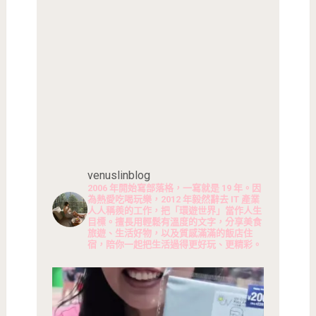
venuslinblog
2006 年開始寫部落格，一寫就是 19 年。因
為熱愛吃喝玩樂，2012 年毅然辭去 IT 產業
人人稱羨的工作，把「環遊世界」當作人生
目標。擅長用輕鬆有溫度的文字，分享美食
旅遊、生活好物，以及質感滿滿的飯店住
宿，陪你一起把生活過得更好玩、更精彩。