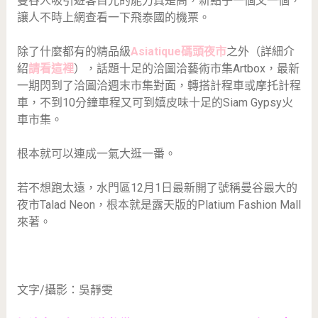
曼谷人吸引遊客目光的能力真是高，新點子一個又一個，
讓人不時上網查看一下飛泰國的機票。
除了什麼都有的精品級
Asiatique碼頭夜市
之外（詳細介
紹
請看這裡
），話題十足的洽圖洽藝術市集Artbox，最新
一期閃到了洽圖洽週末市集對面，轉搭計程車或摩托計程
車，不到10分鐘車程又可到嬉皮味十足的Siam Gypsy火
車市集。
根本就可以連成一氣大逛一番。
若不想跑太遠，水門區12月1日最新開了號稱曼谷最大的
夜市Talad Neon，根本就是露天版的Platium Fashion Mall
來著。
文字/攝影：吳靜雯