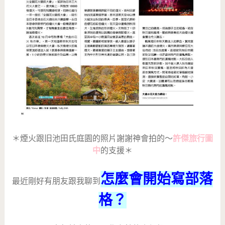
＊煙火跟旧池田氏庭園的照片謝謝神會拍的～
許傑旅行圖
中
的支援＊
怎麼會開始寫部落
最近剛好有朋友跟我聊到
格？