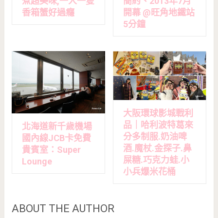
煮超美味,一人一隻
簡約、2013年7月
香箱蟹好過癮
開幕 @旺角地鐵站
5分鐘
大阪環球影城戰利
品｜哈利波特葛來
北海道新千歲機場
分多制服.奶油啤
國內線JCB卡免費
酒.魔杖.金探子.鼻
貴賓室：Super
屎糖.巧克力蛙.小
Lounge
小兵爆米花桶
ABOUT THE AUTHOR