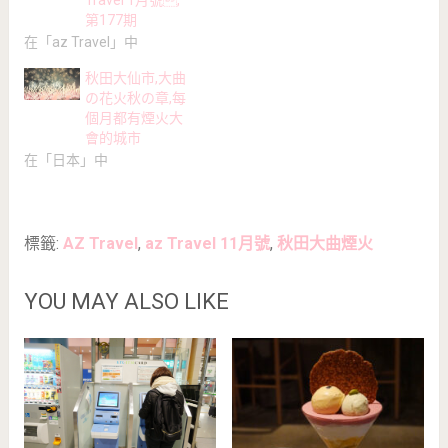
第177期
在「az Travel」中
秋田大仙市,大曲
の花火秋の章,每
個月都有煙火大
會的城市
在「日本」中
標籤:
AZ Travel
,
az Travel 11月號
,
秋田大曲煙火
YOU MAY ALSO LIKE