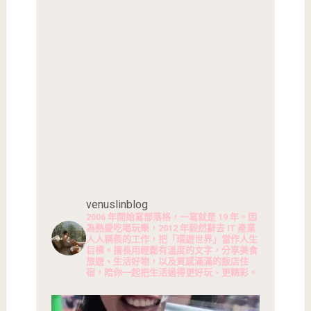
venuslinblog
2006 年開始寫部落格，一寫就是 19 年。因
為熱愛吃喝玩樂，2012 年毅然辭去 IT 產業
人人稱羨的工作，把「環遊世界」當作人生
目標。擅長用輕鬆有溫度的文字，分享美食
旅遊、生活好物，以及質感滿滿的飯店住
宿，陪你一起把生活過得更好玩、更精彩。