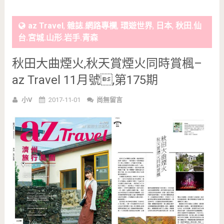
az Travel
,
雜誌.網路專欄
,
環遊世界
,
日本
,
秋田.仙
台.宮城.山形.岩手.青森
秋田大曲煙火,秋天賞煙火同時賞楓–
az Travel 11月號,第175期
小V
2017-11-01
尚無留言