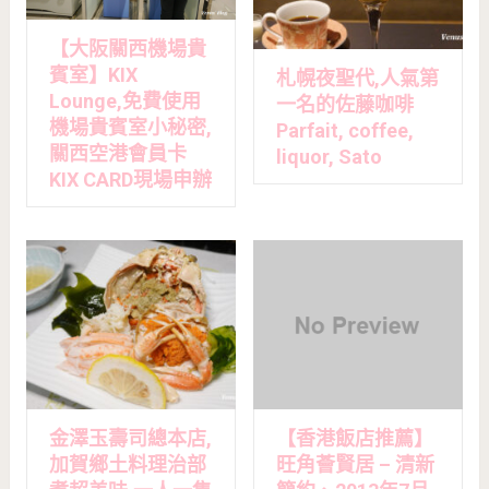
【大阪關西機場貴
賓室】KIX
札幌夜聖代,人氣第
Lounge,免費使用
一名的佐藤咖啡
機場貴賓室小秘密,
Parfait, coffee,
關西空港會員卡
liquor, Sato
KIX CARD現場申辦
金澤玉壽司總本店,
【香港飯店推薦】
加賀鄉土料理治部
旺角薈賢居 – 清新