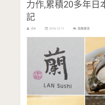
力作,累積20多年日
記
小V
2016-12-11
尚無留言