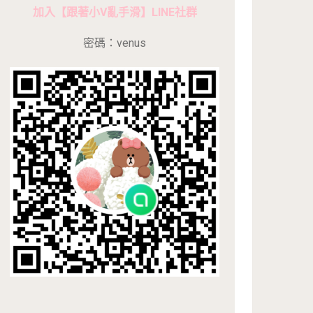
加入【跟著小V亂手滑】LINE社群
密碼：venus