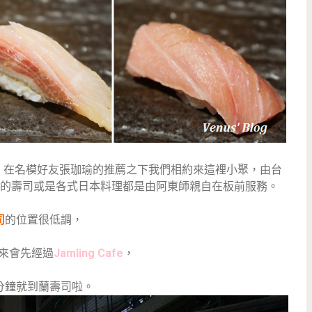
新開幕，在名模好友張珈瑜的推薦之下我們相約來這裡小聚，由台
的壽司或是各式日本料理都是由阿東師親自在板前服務。
司
的位置很低調，
來會先經過
Jamling Cafe
，
分鐘就到蘭壽司啦。