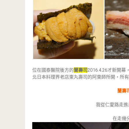
位在國泰醫院後方的
蘭壽司
2016.4.26才
北日本料理界老店東丸壽司的阿東師所開，所有
蘭壽
我從仁愛路走進
在走幾