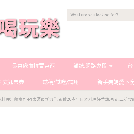
最喜歡血拼買東西
雜誌.網路專欄
台
點.交通票券
邀稿/試吃/試用
新手媽媽愛下
料理】蘭壽司-阿東師最新力作,累積20多年日本料理好手藝,初訪.二訪食