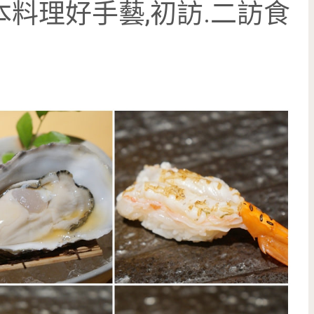
本料理好手藝,初訪.二訪食