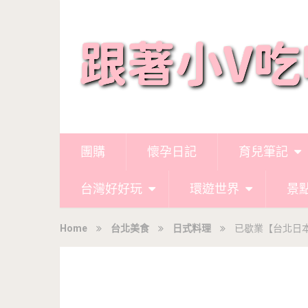
團購
懷孕日記
育兒筆記
台灣好好玩
環遊世界
景
Home
台北美食
日式料理
已歇業【台北日本