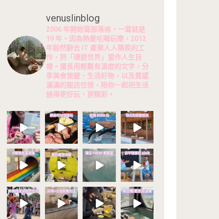
venuslinblog
2006 年開始寫部落格，一寫就是
19 年。因為熱愛吃喝玩樂，2012
年毅然辭去 IT 產業人人稱羨的工
作，把「環遊世界」當作人生目
標。擅長用輕鬆有溫度的文字，分
享美食旅遊、生活好物，以及質感
滿滿的飯店住宿，陪你一起把生活
過得更好玩、更精彩。