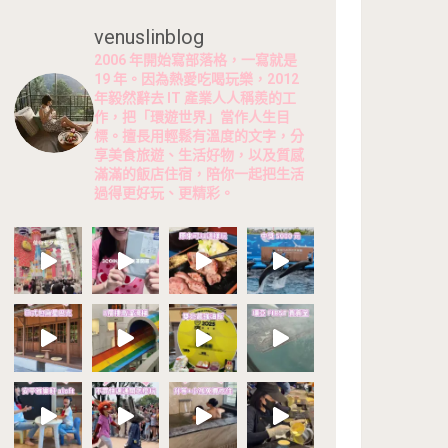
venuslinblog
2006 年開始寫部落格，一寫就是
19 年。因為熱愛吃喝玩樂，2012
年毅然辭去 IT 產業人人稱羨的工
作，把「環遊世界」當作人生目
標。擅長用輕鬆有溫度的文字，分
享美食旅遊、生活好物，以及質感
滿滿的飯店住宿，陪你一起把生活
過得更好玩、更精彩。