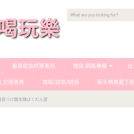
最喜歡血拼買東西
雜誌.網路專欄
台
點.交通票券
邀稿/試吃/試用
新手媽媽愛下
廣島つけ麵本舖ばくだん屋