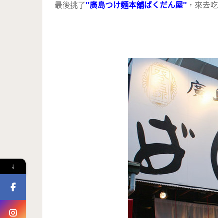
最後挑了
''廣島つけ麵本舖ばくだん屋''
，來去吃
↓