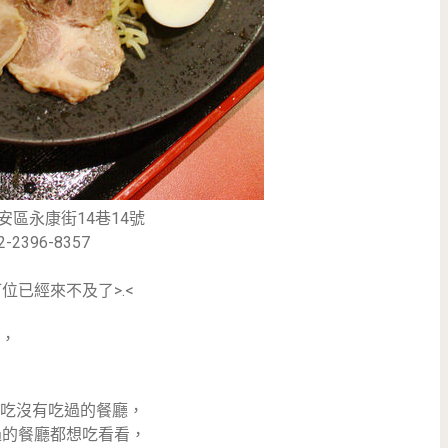
安區永康街14巷14號
2-2396-8357
位已經來不及了>.<
，
吃沒有吃過的餐廳，
過的餐廳都想吃看看，