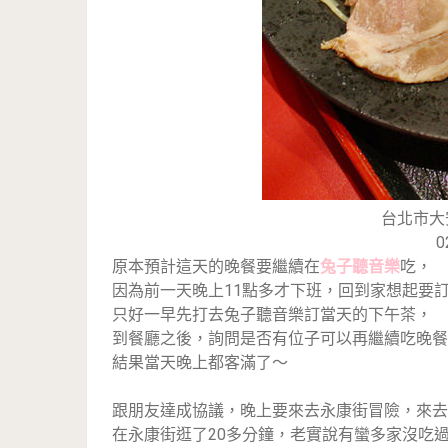
台北市大
0
原本預計這天的晚餐要繼續在
兔子聽音樂
吃，
因為前一天晚上11點多才下班，回到家想起要訂
只好一早先打去兔子聽音樂訂當天的下午茶，
到餐廳之後，詢問是否有位子可以再繼續吃晚餐
結果當天晚上都客滿了～
跟朋友達成協議，晚上要來去永康街冒險，來去
在永康街逛了20多分鐘，老實說有蠻多家沒吃