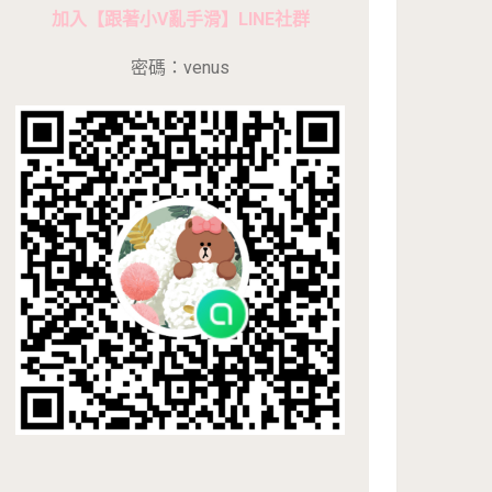
加入【跟著小V亂手滑】LINE社群
密碼：venus