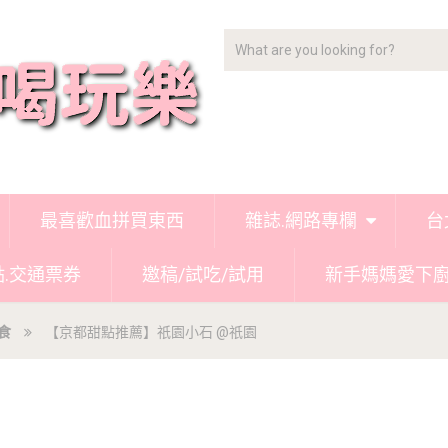
最喜歡血拼買東西
雜誌.網路專欄
台
點.交通票券
邀稿/試吃/試用
新手媽媽愛下
食
【京都甜點推薦】祇園小石 @祇園