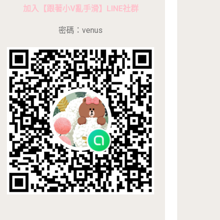
加入【跟著小V亂手滑】LINE社群
密碼：venus