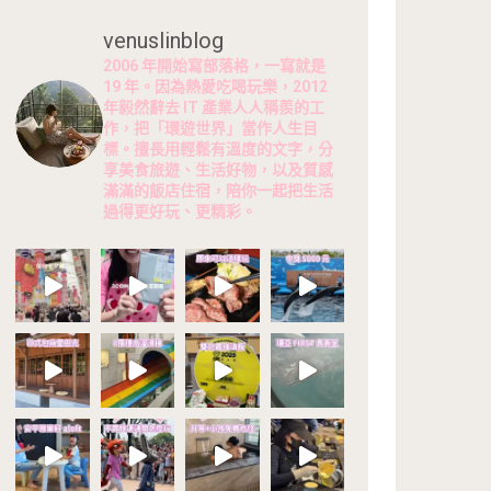
venuslinblog
2006 年開始寫部落格，一寫就是
19 年。因為熱愛吃喝玩樂，2012
年毅然辭去 IT 產業人人稱羨的工
作，把「環遊世界」當作人生目
標。擅長用輕鬆有溫度的文字，分
享美食旅遊、生活好物，以及質感
滿滿的飯店住宿，陪你一起把生活
過得更好玩、更精彩。