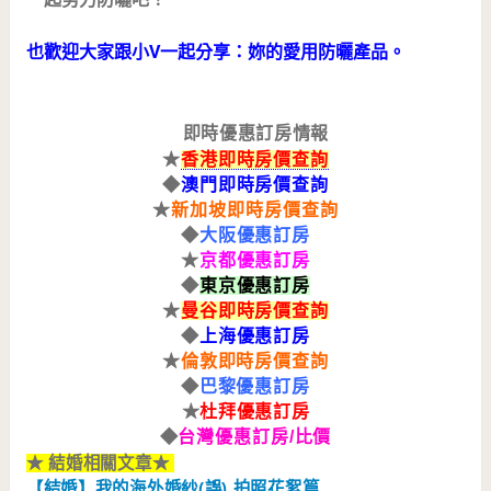
也歡迎大家跟小V一起分享：妳的愛用防曬產品。
即時優惠訂房情報
★
香港即時房價查詢
◆
澳門即時房價查詢
★
新加坡即時房價查詢
◆
大阪優惠訂房
★
京都優惠訂房
◆
東京優惠訂房
★
曼谷即時房價查詢
◆
上海
優惠訂房
★
倫敦即時房價查詢
◆
巴黎優惠訂房
★
杜拜優惠訂房
◆
台灣
優惠訂房/比價
★ 結婚相關文章
★
【結婚】我的海外婚紗(誤) 拍照花絮篇