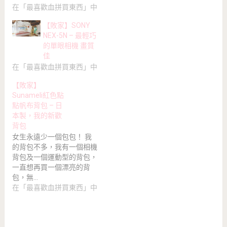
在「最喜歡血拼買東西」中
【敗家】SONY
NEX-5N – 最輕巧
的單眼相機 畫質
佳
在「最喜歡血拼買東西」中
【敗家】
Sunameli紅色點
點帆布背包 – 日
本製，我的新歡
背包
女生永遠少一個包包！ 我
的背包不多，我有一個相機
背包及一個運動型的背包，
一直想再買一個漂亮的背
包，無…
在「最喜歡血拼買東西」中