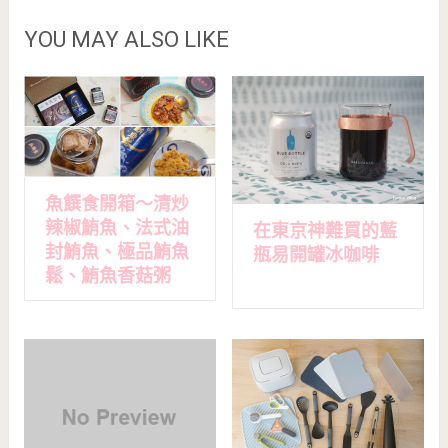
YOU MAY ALSO LIKE
魚饌食開箱～清炒
辣椒鮪魚、法式油
在東京神難買的藍
封鮪魚、極品鮪魚
瓶易開罐冰咖啡
鬆、鮪魚香菇粥