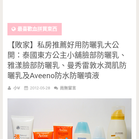
最喜歡血拼買東西
【敗家】私房推薦好用防曬乳大公
開：泰國東方公主小舖臉部防曬乳、
雅漾臉部防曬乳、曼秀雷敦水潤肌防
曬乳及Aveeno防水防曬噴液
小V
2012-05-28
尚無留言