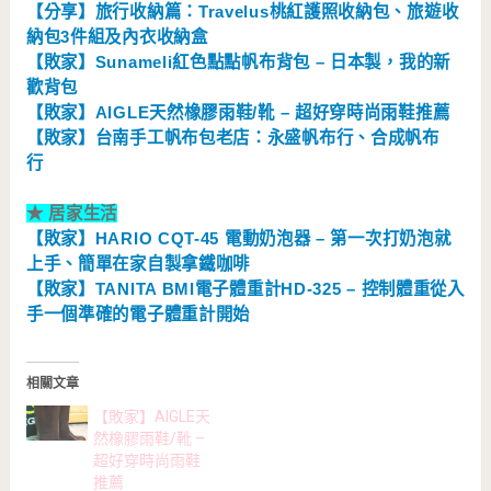
【分享】旅行收納篇：Travelus桃紅護照收納包、旅遊收
納包3件組及內衣收納盒
【敗家】Sunameli紅色點點帆布背包 – 日本製，我的新
歡背包
【敗家】AIGLE天然橡膠雨鞋/靴 – 超好穿時尚雨鞋推薦
【敗家】台南手工帆布包老店：永盛帆布行、合成帆布
行
★
居家生活
【敗家】HARIO CQT-45 電動奶泡器 – 第一次打奶泡就
上手、簡單在家自製拿鐵咖啡
【敗家】TANITA BMI電子體重計HD-325 – 控制體重從入
手一個準確的電子體重計開始
相關文章
【敗家】AIGLE天
然橡膠雨鞋/靴 –
超好穿時尚雨鞋
推薦