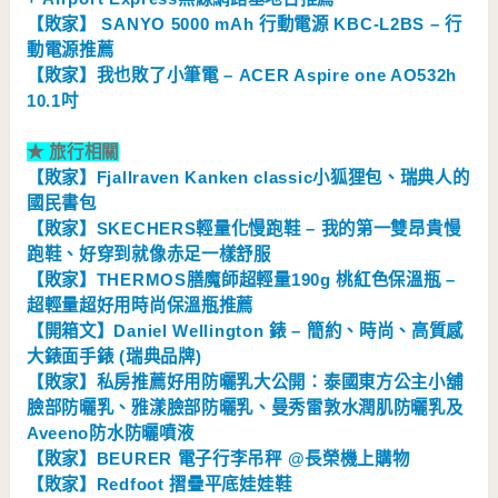
【敗家】 SANYO 5000 mAh 行動電源 KBC-L2BS – 行
動電源推薦
【敗家】我也敗了小筆電 – ACER Aspire one AO532h
10.1吋
★
旅行相關
【敗家】Fjallraven Kanken classic小狐狸包、瑞典人的
國民書包
【敗家】SKECHERS輕量化慢跑鞋 – 我的第一雙昂貴慢
跑鞋、好穿到就像赤足一樣舒服
【敗家】THERMOS膳魔師超輕量190g 桃紅色保溫瓶 –
超輕量超好用時尚保溫瓶推薦
【開箱文】Daniel Wellington 錶 – 簡約、時尚、高質感
大錶面手錶 (瑞典品牌)
【敗家】私房推薦好用防曬乳大公開：泰國東方公主小舖
臉部防曬乳、雅漾臉部防曬乳、曼秀雷敦水潤肌防曬乳及
Aveeno防水防曬噴液
【敗家】BEURER 電子行李吊秤 @長榮機上購物
【敗家】Redfoot 摺疊平底娃娃鞋