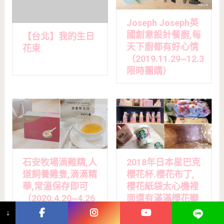
Joseph Joseph英
國創意設計餐廚,每
【台北】我的生日
天下廚都有好心情
花束
（2019.11.29~12.3
限時團購）
石安牧場滴雞精,人
2018年日本星巴克
道飼養雞隻,滴滴精
櫻花杯.櫻花布丁,
華,常溫保存即可
櫻花紙袋太心機裡
（2020.4.20~4.26
面還有滿滿櫻花瓣
限時團購）
↓