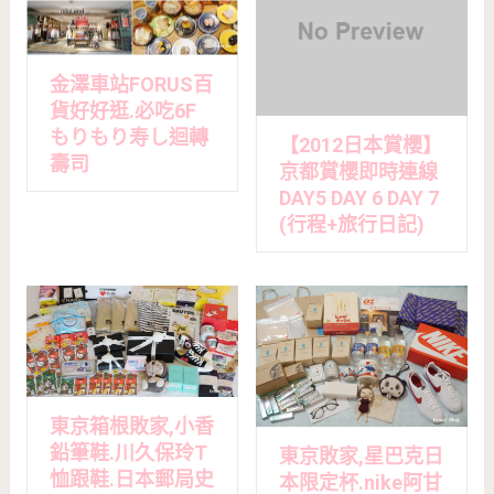
金澤車站FORUS百
貨好好逛.必吃6F
もりもり寿し迴轉
【2012日本賞櫻】
壽司
京都賞櫻即時連線
DAY5 DAY 6 DAY 7
(行程+旅行日記)
東京箱根敗家,小香
鉛筆鞋.川久保玲T
東京敗家,星巴克日
恤跟鞋.日本郵局史
本限定杯.nike阿甘