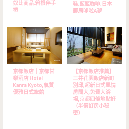
奴比商品.箱根伴手
鞋.藍瓶咖啡.日本
禮
郵局哆啦A夢
京都飯店｜京都甘
【京都飯店推薦】
樂酒店 Hotel
三井花園飯店新町
Kanra Kyoto,氣質
別邸,超新日式風情
優雅日式旅館
房間大,免費大浴
場,京都四條地點好
（半價訂房小秘
密）