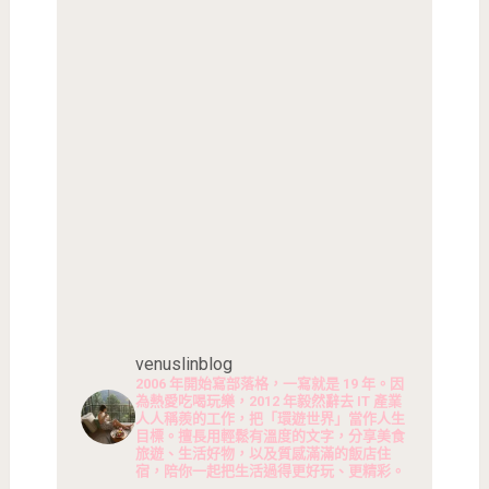
venuslinblog
2006 年開始寫部落格，一寫就是 19 年。因
為熱愛吃喝玩樂，2012 年毅然辭去 IT 產業
人人稱羨的工作，把「環遊世界」當作人生
目標。擅長用輕鬆有溫度的文字，分享美食
旅遊、生活好物，以及質感滿滿的飯店住
宿，陪你一起把生活過得更好玩、更精彩。