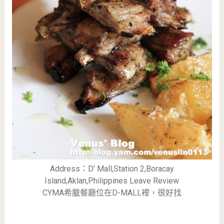
Address：D’ Mall,Station 2,Boracay
Island,Aklan,Philippines Leave Review
CYMA希臘餐廳位在D-MALL裡，很好找