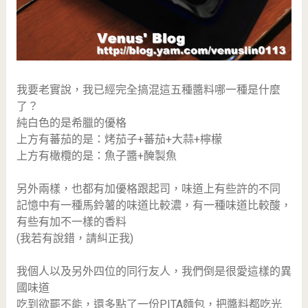
我要老實說，我已經完全搞混這五種醬料哪一種是什麼
了？
純白色的是希臘的優格
上方有蕃茄的是：烤茄子+蕃茄+大蒜+檸檬
上方有橄欖的是：魚子醬+醃製魚
另外兩樣，也都有加優格跟起司，味道上有些許的不同
記憶中有一種馬鈴薯的味道比較濃，有一種味道比較酸，
有些有加不一樣的香料
(我若有說錯，請糾正我)
我個人以及另外四位的同行友人，我們倒是很愛這樣的異
國味道
吃到欲罷不能，還多點了一份PITA麵包，把醬料都吃光