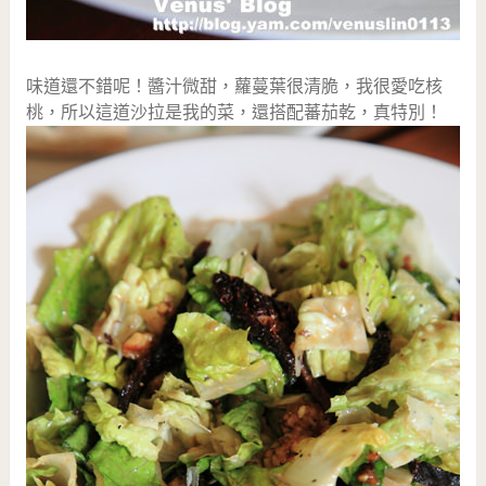
味道還不錯呢！醬汁微甜，蘿蔓葉很清脆，我很愛吃核
桃，所以這道沙拉是我的菜，還搭配蕃茄乾，真特別！