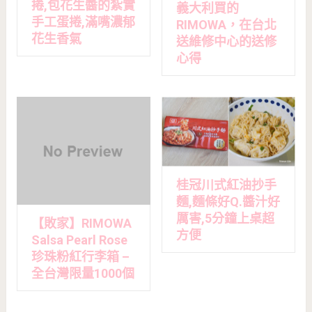
捲,包花生醬的紮實
義大利買的
手工蛋捲,滿嘴濃郁
RIMOWA，在台北
花生香氣
送維修中心的送修
心得
桂冠川式紅油抄手
麵,麵條好Q.醬汁好
厲害,5分鐘上桌超
【敗家】RIMOWA
方便
Salsa Pearl Rose
珍珠粉紅行李箱 –
全台灣限量1000個