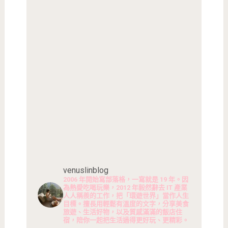
venuslinblog
2006 年開始寫部落格，一寫就是 19 年。因
為熱愛吃喝玩樂，2012 年毅然辭去 IT 產業
人人稱羨的工作，把「環遊世界」當作人生
目標。擅長用輕鬆有溫度的文字，分享美食
旅遊、生活好物，以及質感滿滿的飯店住
宿，陪你一起把生活過得更好玩、更精彩。