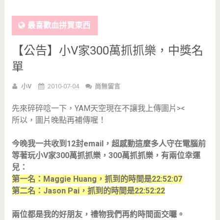
最喜歡血拼買東西
【公告】小V家300萬抓抓樂，中獎名
單
小V
2010-07-04
尚無留言
先來碎碎唸一下，YAM天空現在不讓我上傳圖片><
所以，圖片晚點再補傳喔！
今晚我一共收到12封email，超感動這麼多人守在電腦前
等著玩小V家300萬抓抓樂，300萬抓抓樂，有兩位幸運
兒：
第一名：Maggie Huang，抓到的時間是22:52:07
第二名：Jason Pai，抓到的時間是22:52:22
兩位都是我的好朋友，禮物我們再約時間面交囉。