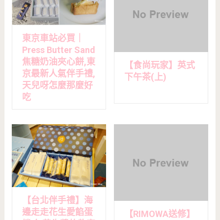
東京車站必買｜
Press Butter Sand
焦糖奶油夾心餅,東
【食尚玩家】英式
京最新人氣伴手禮,
下午茶(上)
天兒呀怎麼那麼好
吃
【台北伴手禮】海
邊走走花生愛餡蛋
【RIMOWA送修】