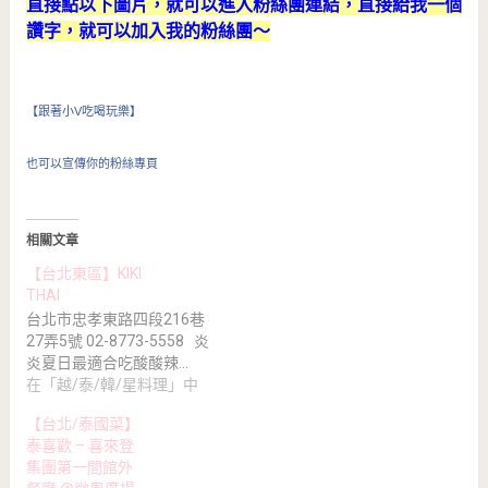
直接點以下圖片，就可以進入粉絲團連結，直接給我一個
讚字，就可以加入我的粉絲團～
【跟著小V吃喝玩樂】
也可以宣傳你的粉絲專頁
相關文章
【台北東區】KIKI
THAI
台北市忠孝東路四段216巷
27弄5號 02-8773-5558 炎
炎夏日最適合吃酸酸辣…
在「越/泰/韓/星料理」中
【台北/泰國菜】
泰喜歡 – 喜來登
集團第一間館外