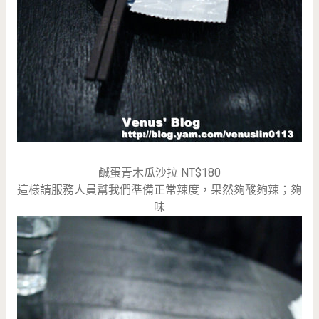
鹹蛋青木瓜沙拉 NT$180
這樣請服務人員幫我們準備正常辣度，果然夠酸夠辣；夠
味