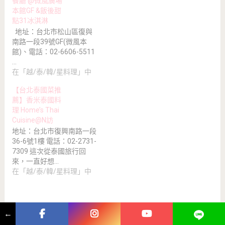
餐廳 @微風廣場
本館GF &飯後甜
點31冰淇淋
地址：台北市松山區復與
南路一段39號GF(微風本
館)、電話：02-6606-5511
…
在「越/泰/韓/星料理」中
【台北泰國菜推
薦】香米泰國料
理 Home’s Thai
Cuisine@N訪
地址：台北市復興南路一段
36-6號1樓 電話：02-2731-
7309 這次從泰國旅行回
來，一直好想…
在「越/泰/韓/星料理」中
←