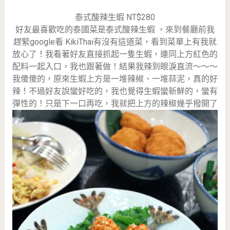
泰式酸辣生蝦 NT$280
好友最喜歡吃的泰國菜是泰式酸辣生蝦 ，來到餐廳前我
趕緊google看 KikiThai有沒有這道菜，看到菜單上有我就
放心了！我看著好友直接抓起一隻生蝦，連同上方紅色的
配料一起入口，我也跟著做！結果我辣到眼淚直流～～～
我傻傻的，原來生蝦上方是一堆辣椒、一堆蒜泥，真的好
辣！不過好友說蠻好吃的，我也覺得生蝦蠻新鮮的，蠻有
彈性的！只是下一口再吃，我就把上方的辣椒幾乎撥開了