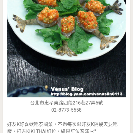
台北市忠孝東路四段216巷27弄5號
02-8773-5558
好友K好喜歡吃泰國菜，不過每次跟好友K隔幾天要吃
飯，打去KIKI THAI訂位，總是訂位客滿><''