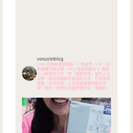
venuslinblog
2006 年開始寫部落格，一寫就是 19 年。因
為熱愛吃喝玩樂，2012 年毅然辭去 IT 產業
人人稱羨的工作，把「環遊世界」當作人生
目標。擅長用輕鬆有溫度的文字，分享美食
旅遊、生活好物，以及質感滿滿的飯店住
宿，陪你一起把生活過得更好玩、更精彩。