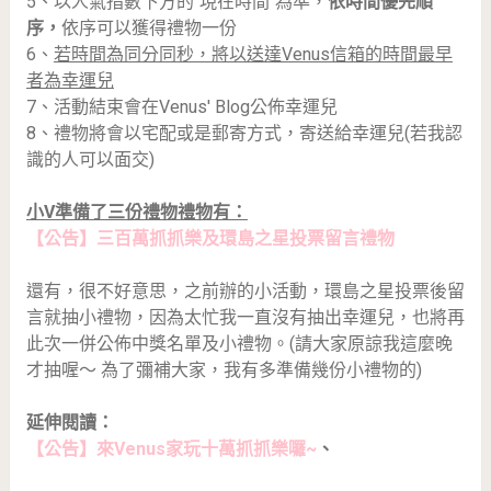
5、以人氣指數下方的''現在時間''為準，
依時間優先順
序，
依序可以獲得禮物一份
6、
若時間為同分同秒，將以送達Venus信箱的時間最早
者為幸運兒
7、活動結束會在Venus' Blog公佈幸運兒
8、禮物將會以宅配或是郵寄方式，寄送給幸運兒(若我認
識的人可以面交)
小V準備了三份禮物禮物有：
【公告】三百萬抓抓樂及環島之星投票留言禮物
還有，很不好意思，之前辦的小活動，環島之星投票後留
言就抽小禮物，因為太忙我一直沒有抽出幸運兒，也將再
此次一併公佈中獎名單及小禮物。(請大家原諒我這麼晚
才抽喔～ 為了彌補大家，我有多準備幾份小禮物的)
延伸閱讀：
【公告】來Venus家玩十萬抓抓樂囉~
、