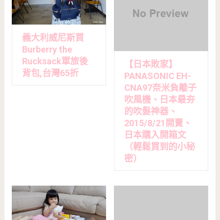
義大利威尼斯買
Burberry the
Rucksack軍旅後
【日本敗家】
背包,台灣65折
PANASONIC EH-
CNA97奈米負離子
吹風機、日本最夯
的吹髮神器、
2015/8/21開賣、
日本購入開箱文
（輕鬆買到的小秘
密）