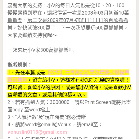
感謝大家的支持，小V的每日人氣也是從10、20、100…
慢慢累積到現在，還記得
第一次是2008年03月初辦10萬
抓抓樂
，
第二次是2009年07月初辦1111111的百萬抓抓
樂
，好快就破300萬了！下一次我想要玩500萬抓抓樂，
大家要繼續支持我喔～
一起來玩小V家300萬抓抓樂吧！
遊戲規則：
1、先在本篇或是
【公告】三百萬抓抓樂及環島之星投票
留言禮物
，留言給小V，這樣才有參加抓抓樂的資格喔！
可以留：喜歡小V的原因，或是幫小V加油，或是喜歡小V
寫哪類的文章，或是其他的都可以。
2、若有抓到人氣：3000000，請以Print Screen鍵將此畫
面copy 至word檔上
3、''人氣指數''及''現在時間''務必清晰
4、請將word檔email給Venus，請email至：
venuslin0113@gmail.com