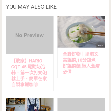
YOU MAY ALSO LIKE
全聯好物｜里港文
富餛飩,10分鐘煮
【敗家】HARIO
好餛飩麵,懶人煮婦
CQT-45 電動奶泡
必備
器 – 第一次打奶泡
就上手、簡單在家
自製拿鐵咖啡