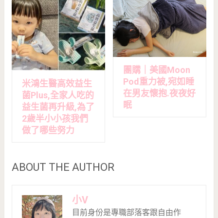
團購｜美國Moon
Pod重力被,宛如睡
米鴻生醫高效益生
在男友懷抱.夜夜好
菌Plus,全家人吃的
眠
益生菌再升級,為了
2歲半小小孩我們
做了哪些努力
ABOUT THE AUTHOR
小V
目前身份是專職部落客跟自由作