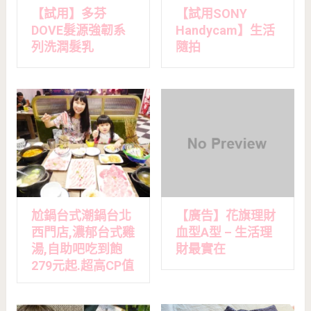
【試用】多芬
【試用SONY
DOVE髮源強韌系
Handycam】生活
列洗潤髮乳
隨拍
尬鍋台式潮鍋台北
【廣告】花旗理財
西門店,濃郁台式雞
血型A型 – 生活理
湯,自助吧吃到飽
財最實在
279元起.超高CP值