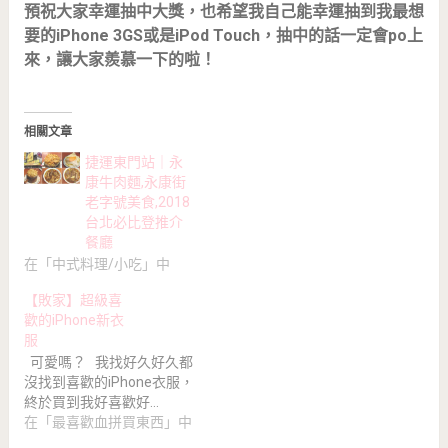
預祝大家幸運抽中大獎，也希望我自己能幸運抽到我最想
要的iPhone 3GS或是iPod Touch，抽中的話一定會po上
來，讓大家羨慕一下的啦！
相關文章
捷運東門站｜永
康牛肉麵,永康街
老字號美食,2018
台北必比登推介
餐廳
在「中式料理/小吃」中
【敗家】超級喜
歡的iPhone新衣
服
可愛嗎？ 我找好久好久都
沒找到喜歡的iPhone衣服，
終於買到我好喜歡好…
在「最喜歡血拼買東西」中