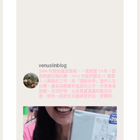
venuslinblog
2006 年開始寫部落格，一寫就是 19 年。因
為熱愛吃喝玩樂，2012 年毅然辭去 IT 產業
人人稱羨的工作，把「環遊世界」當作人生
目標。擅長用輕鬆有溫度的文字，分享美食
旅遊、生活好物，以及質感滿滿的飯店住
宿，陪你一起把生活過得更好玩、更精彩。