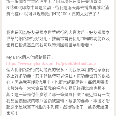
辦一張國泰世華的信用卡？因為現在在康是美消費滿
NT$800(印象中是這金額，待我這兩天再去補貨再確定消
費門檻)，就可以現場抵扣NT$100，真的太划算了！
我也是因為好友是國泰世華銀行的忠實客戶，好友說國泰
世華的網路銀行好好用，推薦常需要使用到轉帳功能以及
也有在投資基金的我可以轉到國泰世華用看看。
My Bank個人化網路銀行：
https://www.mybank.com.tw/pweb/default.asp
個人化網路銀行的功能真的很多，比我原本用的他家銀行
多上許多功能，其中轉帳時可以備註，這功能也真的很貼
心，因為我有N張信用卡，也挺常網路購物，每個月轉帳
次數好多，常常會看著我的帳戶交易紀錄卻怎麼也想不
起：這一筆是付什麼錢？那一筆是買什麼？最近還有一次
我甚至懷疑我的帳戶金額被盜轉，緊張的要命，事後才想
起原來是我買了N盒的牛軋糖，然後轉帳了一萬多元給店
家啦！