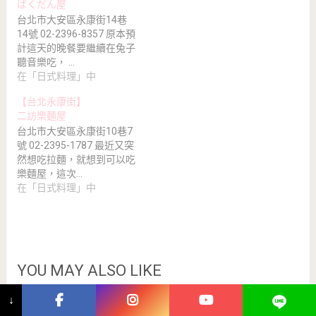
ばくだん屋
台北市大安區永康街14巷
14號 02-2396-8357 原本預
計這天的晚餐要繼續在兔子
聽音樂吃， …
在「日式料理」中
【台北永康街】
二訪樂麵屋
台北市大安區永康街10巷7
號 02-2395-1787 最近又突
然想吃拉麵，就想到可以吃
樂麵屋，這次…
在「日式料理」中
YOU MAY ALSO LIKE
↓