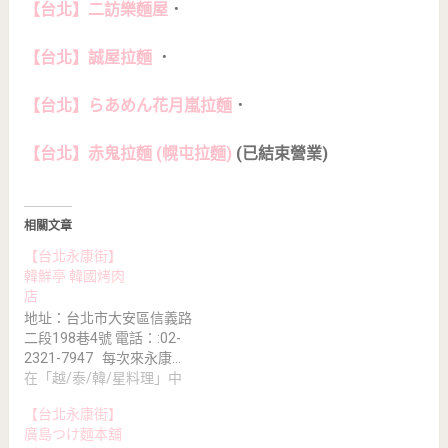
【台北】二訪樂麵屋
．
【台北】誠屋拉麵
．
【台北】らあめん花月嵐拉麵
．
【台北】赤鬼拉麵 (幌屯拉麵)
(已結束營業)
相關文章
【台北永康街】
韓鮮亭 韓國烤肉
店
地址：台北市大安區信義路
二段198巷4號 電話：:02-
2321-7947 每次來永康…
在「越/泰/韓/星料理」中
【台北永康街】
廣島つけ麵本舖