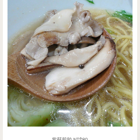
紫蘇煎餃 NT$80