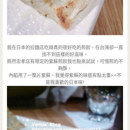
我在日本的拉麵店吃過真的很好吃的煎餃，在台灣卻一直
找不到這樣的好滋味，
既然忠孝店有限定的紫蘇煎餃我也點來試試，可惜煎的不
夠酥，
內餡用了一整片紫蘇，我覺得紫蘇的味道有點太重>.<不
是我喜歡的日本味!