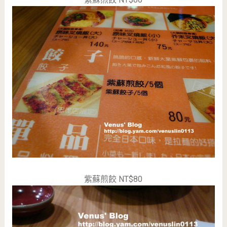
紫蘇煎餃 NT$80