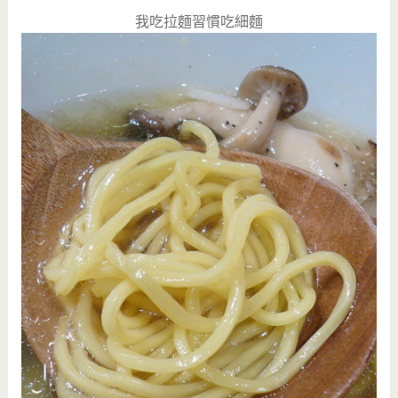
我吃拉麵習慣吃細麵