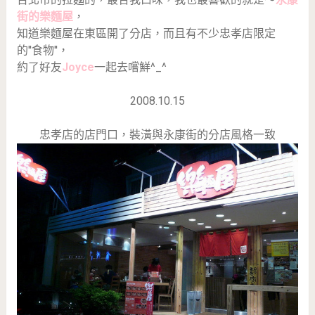
街的樂麵屋
，
知道樂麵屋在東區開了分店，而且有不少忠孝店限定
的''食物''，
約了好友
Joyce
一起去嚐鮮^_^
2008.10.15
忠孝店的店門口，裝潢與永康街的分店風格一致