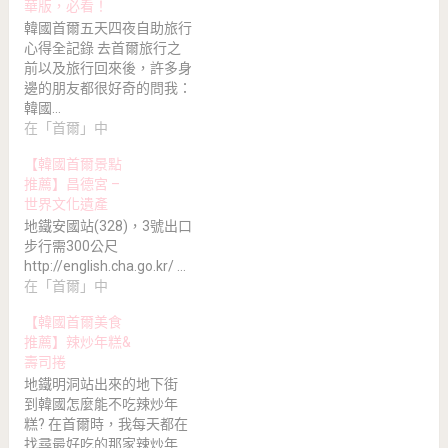
華版，必看！
韓國首爾五天四夜自助旅行
心得全記錄 去首爾旅行之
前以及旅行回來後，許多身
邊的朋友都很好奇的問我：
韓國…
在「首爾」中
【韓國首爾景點
推薦】昌德宮 –
世界文化遺產
地鐵安國站(328)，3號出口
步行需300公尺
http://english.cha.go.kr/ …
在「首爾」中
【韓國首爾美食
推薦】辣炒年糕&
壽司捲
地鐵明洞站出來的地下街
到韓國怎麼能不吃辣炒年
糕? 在首爾時，我每天都在
找尋最好吃的那家辣炒年