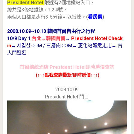
President Hotel
附近有2個地鐵站入口，
總共是3條地鐵線，1.2.4號，
兩個入口都是步行3-5分鐘可以抵達。
(
看房價
)
2008.10.09~10.13 韓國首爾自由行之行程
10/9 Day 1
台北→韓國首爾
→
President Hotel Check
in
→
세겹살.COM / 三層肉.COM
→ 惠化站隨意走走→ 南
大門逛逛
首爾總統酒店 President Hotel即時房價查詢
(↑↑↑點我查詢最新/即時房價↑↑↑)
2008.10.09
President Hotel 門口