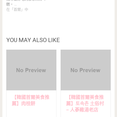
糕， …
在「首爾」中
YOU MAY ALSO LIKE
【韓國首爾美食推
【韓國首爾美食推
薦】肉桂餅
薦】토속촌 土俗村
– 人蔘雞湯老店