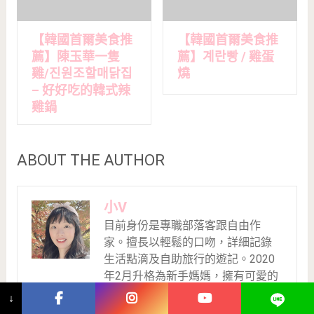
【韓國首爾美食推
【韓國首爾美食推
薦】陳玉華一隻
薦】계란빵 / 雞蛋
雞/진원조할매닭집
燒
– 好好吃的韓式辣
雞鍋
ABOUT THE AUTHOR
小V
目前身份是專職部落客跟自由作
家。擅長以輕鬆的口吻，詳細記錄
生活點滴及自助旅行的遊記。2020
年2月升格為新手媽媽，擁有可愛的
女兒菲菲。2023年嘗試做
↓
YouTuber，大家的按讚訂閱開啟小