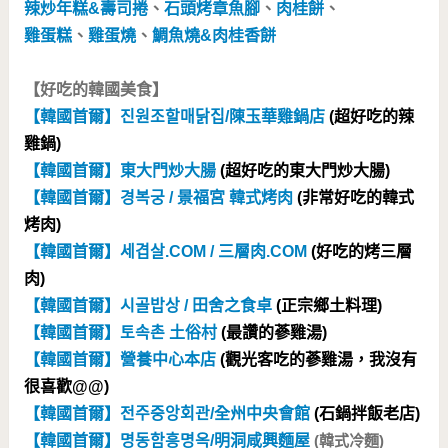
辣炒年糕&壽司捲
、
石頭烤章魚腳
、
肉桂餅
、
雞蛋糕
、
雞蛋燒
、
鯛魚燒&肉桂香餅
【好吃的韓國美食】
【韓國首爾】진원조할매닭집/陳玉華雞鍋店
(超好吃的辣
雞鍋)
【韓國首爾】東大門炒大腸
(超好吃的東大門炒大腸)
【韓國首爾】경복궁 / 景福宮 韓式烤肉
(非常好吃的韓式
烤肉)
【韓國首爾】세겹살.COM / 三層肉.COM
(好吃的烤三層
肉)
【韓國首爾】시골밥상 / 田舍之食卓
(正宗鄉土料理)
【韓國首爾】토속촌 土俗村
(最讚的蔘雞湯)
【韓國首爾】營養中心本店
(觀光客吃的蔘雞湯，我沒有
很喜歡@@)
【韓國首爾】전주중앙회관/全州中央會館
(石鍋拌飯老店)
【韓國首爾】명동함흥명옥/明洞咸興麵屋
(韓式冷麵)