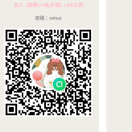
加入【跟著小V亂手滑】LINE社群
密碼：venus