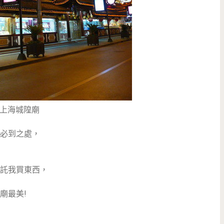
上海城隍廟
必到之處，
託我買東西，
廟最美!