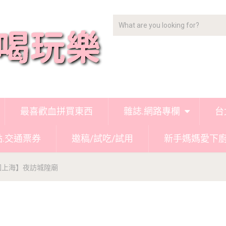
最喜歡血拼買東西
雜誌.網路專欄
台
點.交通票券
邀稿/試吃/試用
新手媽媽愛下
國上海】夜訪城隍廟