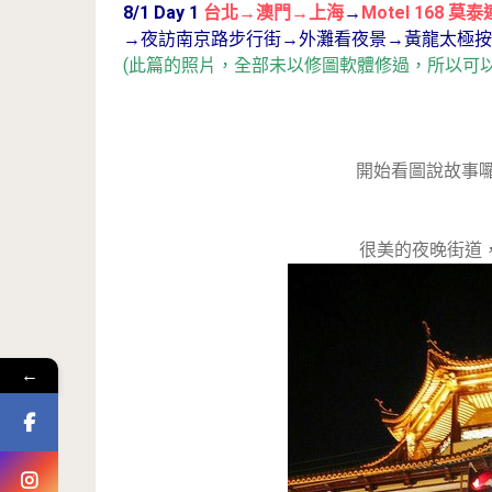
8/1 Day 1
台北→澳門→上海
→
Motel 168 莫泰
→夜訪南京路步行街→外灘看夜景→黃龍太極按
(此篇的照片，全部未以修圖軟體修過，所以可
開始看圖說故事囉
很美的夜晚街道
←