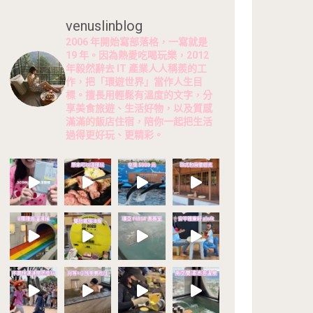
venuslinblog
2006 年開始寫部落格，一寫就是
19 年。因為熱愛吃喝玩樂，2012
年毅然辭去 IT 產業人人稱羨的工
作，把「環遊世界」當作人生目
標。擅長用輕鬆有溫度的文字，分
享美食旅遊、生活好物，以及質感
滿滿的飯店住宿，陪你一起把生活
過得更好玩、更精彩。