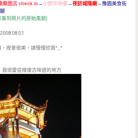
連鎖旅店 check in
→
小肥羊晚餐
→
夜訪城隍廟
→豫園美食街
腳
以看到照片的原始風貌)
2008.08.01
，夜景很美，請慢慢欣賞^_^
，我很愛這樣復古味道的地方