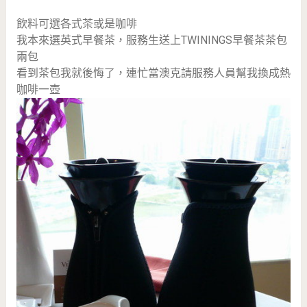
飲料可選各式茶或是咖啡
我本來選英式早餐茶，服務生送上TWININGS早餐茶茶包
兩包
看到茶包我就後悔了，連忙當澳克請服務人員幫我換成熱
咖啡一壺