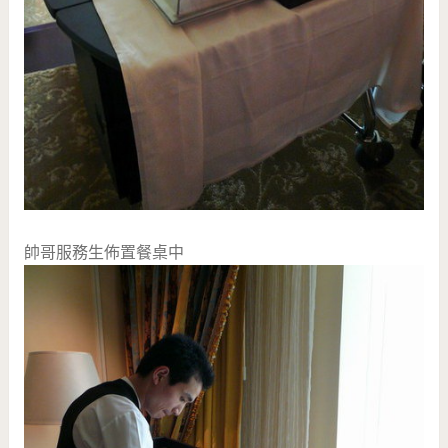
帥哥服務生佈置餐桌中