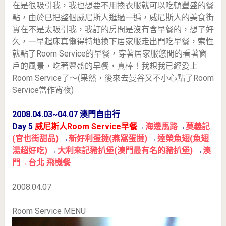
在是很吸引我，我也想要不用換衣服就可以吃頓豐盛的餐
點，由於已把整個威尼斯人逛過一遍，威尼斯人的美食街
實在不是太吸引我，我訂的房間是沒有含早餐的，想了好
久，一早起床真懶得特地換下居家服走出門吃早餐，索性
就點了Room Service的早餐，穿著居家服悠閒的看著窗
戶的風景，吃著豐盛的早餐，真棒！我想我已經愛上
Room Service了～(果然，後來去曼谷又不小心點了Room
Service當作宵夜)
2008.04.03~04.07 澳門自由行
Day 5
威尼斯人Room Service早餐
→
海邊馬路
→
莫義記
(官也街甜品)
→
新好利蛋撻(燕窩蛋撻)
→
達榮魚翅(魚翅
湯超好吃)
→
大利來記豬扒堡(澳門最有名的豬扒堡)
→
澳
門→台北 飛機餐
2008.04.07
Room Service MENU