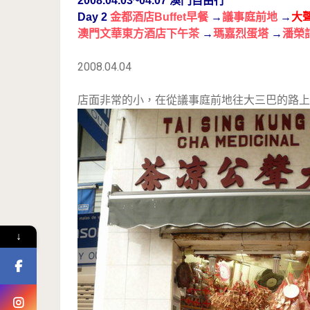
2008.04.03~04.07 澳門自由行
Day 2
金都酒店Buffet早餐
→
議事庭前地
→
大
澳門文華東方酒店下午茶
→
瑪嘉烈蛋塔
→
潘榮
2008.04.04
店面非常的小，在從議事庭前地往大三巴的路上
↓