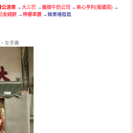
聲公涼茶
→
大三巴
→
義順牛奶公司
→
美心亨利(葡國菜)
→
記金錢餅
→
檸檬車露
→娛樂場逛逛
，左手邊