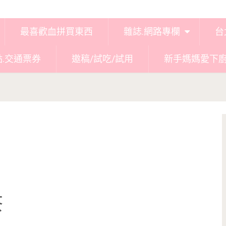
最喜歡血拼買東西
雜誌.網路專欄
台
點.交通票券
邀稿/試吃/試用
新手媽媽愛下
茶