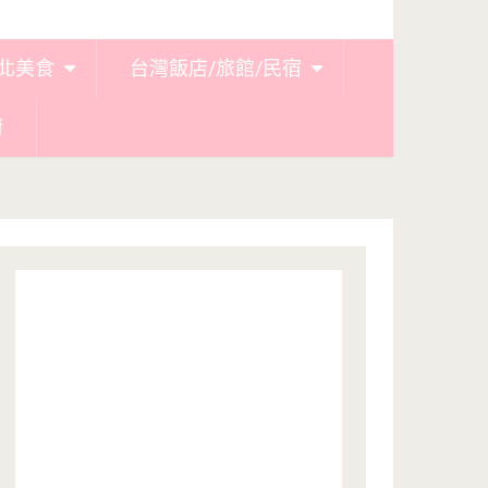
北美食
台灣飯店/旅館/民宿
廚