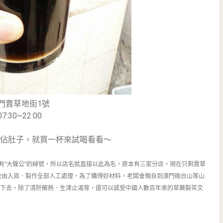
門賣草地街1號
07:30~22:00
佔肚子，就買一杯來試喝看看～
有
''
大聲公
''
的綽號，所以店名就直接以此為名，原本有三家分店，現在只剩賣草
公由入貨．製作全部人工處理，為了購得好材料，老闆會親自到澳門砲台山等山
下去，除了清肝解熱．生津止渴等，還可以感受中國人數百年來的草藥製茶文