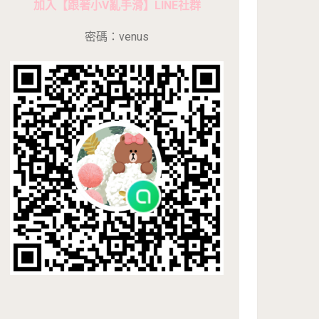
加入【跟著小V亂手滑】LINE社群
密碼：venus