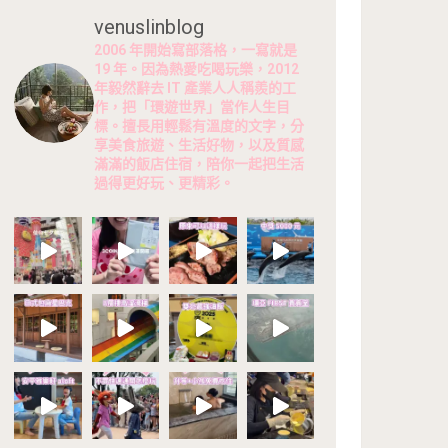
venuslinblog
2006 年開始寫部落格，一寫就是
19 年。因為熱愛吃喝玩樂，2012
年毅然辭去 IT 產業人人稱羨的工
作，把「環遊世界」當作人生目
標。擅長用輕鬆有溫度的文字，分
享美食旅遊、生活好物，以及質感
滿滿的飯店住宿，陪你一起把生活
過得更好玩、更精彩。