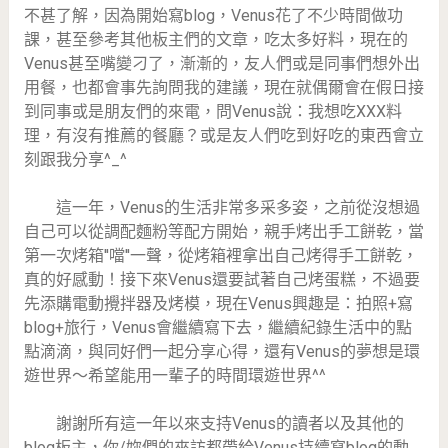
不甚了解，因為開始寫blog，Venus花了不少時間做功
課，甚至參考其他板主們的文章，吃太多好料，現在的
Venus甚至嘴變刁了，漸漸的，友人們或是同事們想外出
用餐，也都會事先詢問我的建議，現在就偶爾會在假日接
到同事或是朋友們的來電，問Venus說：我想吃XXX料
理，有沒有推薦的餐廳？或是友人們吃到好吃的東西會立
刻跟我分享^_^
這一年，Venus的生活非常多采多姿，之前從沒想過
自己可以從調配麵粉等配方開始，親手烤出手工餅乾，當
第一次烤箱''噹''一聲，從烤箱裡拿出自己烤得手工餅乾，
真的好感動！接下來Venus還要試著自己烤蛋糕，不過要
先添購電動攪拌器及烤模，現在Venus興趣是：拍照+寫
blog+旅行，Venus會繼續寫下去，繼續紀錄生活中的點
點滴滴，與同好們一起分享心得，還有Venus的夢想是環
遊世界～希望能用一輩子的時間環遊世界^^
謝謝所有這一年以來支持Venus的讀者以及其他的
blog板主，你/妳們的來訪都帶給Venus持續寫blog的動