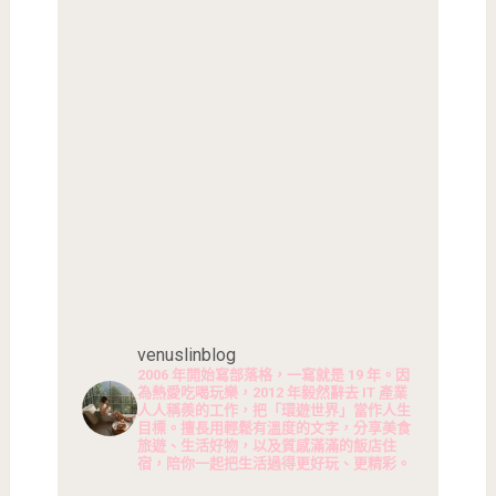
venuslinblog
2006 年開始寫部落格，一寫就是 19 年。因
為熱愛吃喝玩樂，2012 年毅然辭去 IT 產業
人人稱羨的工作，把「環遊世界」當作人生
目標。擅長用輕鬆有溫度的文字，分享美食
旅遊、生活好物，以及質感滿滿的飯店住
宿，陪你一起把生活過得更好玩、更精彩。