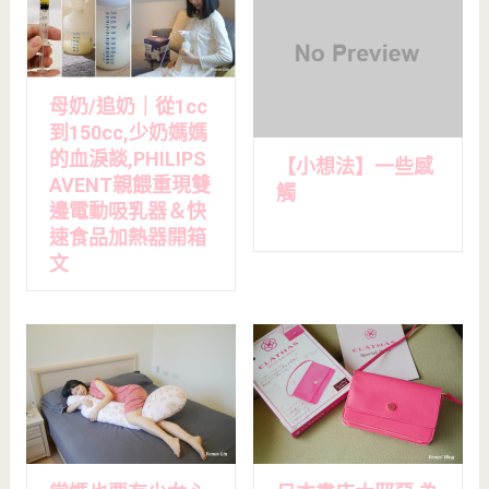
母奶/追奶｜從1cc
到150cc,少奶媽媽
的血淚談,PHILIPS
【小想法】一些感
AVENT親餵重現雙
觸
邊電動吸乳器＆快
速食品加熱器開箱
文