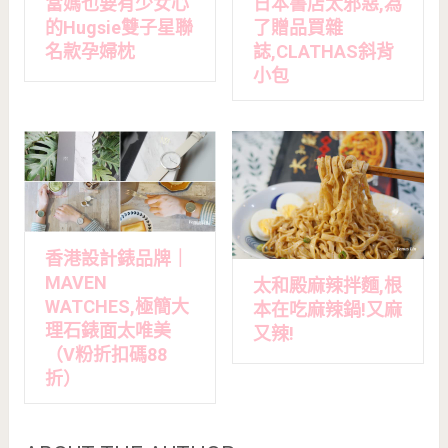
當媽也要有少女心
日本書店太邪惡,為
的Hugsie雙子星聯
了贈品買雜
名款孕婦枕
誌,CLATHAS斜背
小包
香港設計錶品牌｜
MAVEN
太和殿麻辣拌麵,根
WATCHES,極簡大
本在吃麻辣鍋!又麻
理石錶面太唯美
又辣!
（V粉折扣碼88
折）