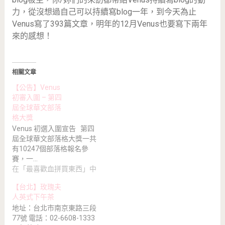
力，從沒想過自己可以持續寫blog一年，到今天為止
Venus寫了393篇文章，明年的12月Venus也要寫下兩年
來的感想！
相關文章
【公告】Venus
初審入圍 – 第四
屆全球華文部落
格大獎
Venus 初選入圍宣告 第四
屆全球華文部落格大獎一共
有10247個部落格報名參
賽，一…
在「最喜歡血拼買東西」中
【台北】玫瑰夫
人英式下午茶
地址：台北市南京東路三段
77號 電話：02-6608-1333