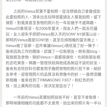
之前的Venus其實不愛拍照，從沒想過自己會變成如
此愛拍照的人，頂多出去玩時很愛請友人幫我拍照，留下
倩影，對風景甚至食物的照片在一年前幾乎不感興趣，
Venus印象很深，在2006年夏天，與友人們一起去花蓮
玩，友人卻失手把把Venus剛入手的SONY N1掉落山谷，
那時的Venus還是SONY迷，甚至在掉相機的當天晚上，
Venus做了惡夢，這件事讓Venus心情低落了好一陣子，
後來因為工作的關係，認識了一位新朋友，她有寫blog，
寫旅遊及食物，剛好Venus一直都很貪吃，也與新朋友相
約去吃美食，興趣一致很快就與她成為無話不談的好友，
後來有去吃好料也都會用手機把食物的照片拍下來，給好
友參考，卻發現照片的品質沒有想像中的好，一直想添購
新相機，後來找到了PANASONIC FX07，粉紅色的外
殼，加上廣角的功能，就決定是這台了！
一年前的Venus其實拍照技術不好，甚至不會取景，
那時候連相機的功能都不太會用，拍出來的照片有一半以