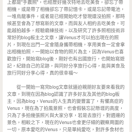
上都是''手震照''，也經歷好幾次特地去吃美食，卻忘了帶
相機，或是帶了相機卻忘了帶記憶卡，或是忘記帶電池，
一堆烏龍事件，或者是已經開始吃才發現還沒拍照，那時
候甚至會為了想寫新的文章，而與友人相約去吃美食，可
能越拍越多，經驗磨練技術，以及研究了許多照相技術非
常好的blog板主之文章，讓Venus才可以拍出現在的照
片，到現在出門一定會隨身攜帶相機，享用美食一定會拿
出相機拍照，一開始以食物的照片為主，因為Venus也喜
歡旅行，開始寫blog後，剛好也有出國旅行，也開始寫遊
記，紀錄自己的足跡，與同好分享旅行心得，能與美食及
旅行同好分享心得，真的很幸福～
從一開始一寫完blog文章就逼迫親朋好友要來看我的
文章，到現在因為blog認識了許多好友及其他的blog板
主，因為blog，Venus的人生真的變豐富了，有懼高症的
Venus，現在為了拍風景照，也會假裝忘記懸堐的高度，
只為了多拍幾張照片與大家分享，若是去旅行，對週邊的
景色，相較之下，現在的Venus也會更仔細的觀察周圍的
一切，原本愛吃的Venus，只是單純愛吃，對許多食材也