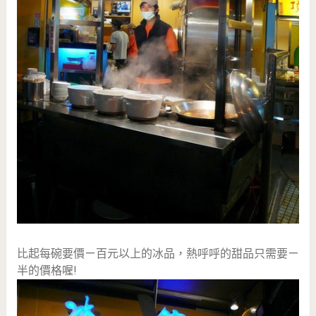
比起每碗要價ㄧ百元以上的冰品，熱呼呼的甜品只需要ㄧ
半的價格喔!