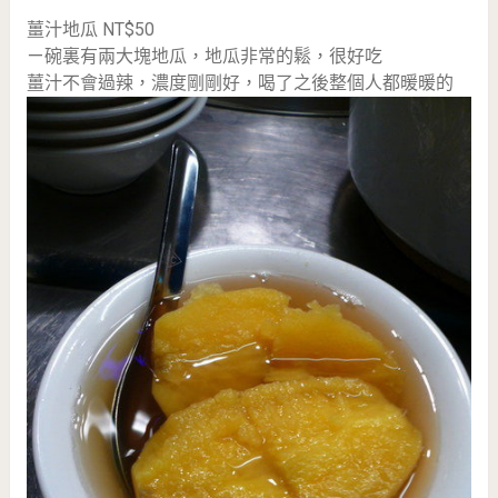
薑汁地瓜 NT$50
ㄧ碗裏有兩大塊地瓜，地瓜非常的鬆，很好吃
薑汁不會過辣，濃度剛剛好，喝了之後整個人都暖暖的