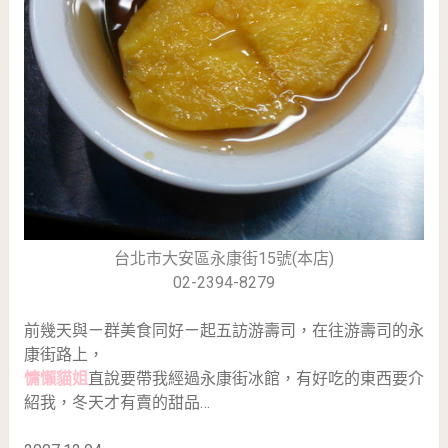
台北市大安區永康街15號(本店)
02-2394-8279
前幾天與ㄧ群美食同好ㄧ起五訪游壽司，在往游壽司的永
康街路上，
慵懶貓姐
直說要帶我經過永康街冰館，有好吃的東西要介
紹我，冬天才有賣的甜品…