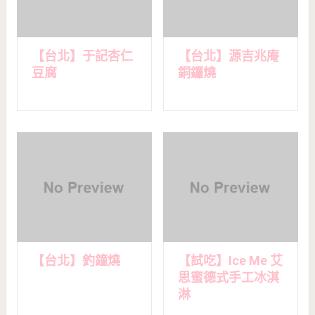
【台北】于記杏仁
【台北】源吉兆庵
豆腐
銅鑼燒
【台北】釣鐘燒
【試吃】Ice Me 艾
思蜜德式手工冰淇
淋