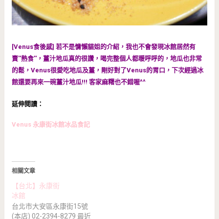
[Venus食後感] 若不是慵懶貓姐的介紹，我也不會發現冰館居然有
賣''熱食''，薑汁地瓜真的很讚，喝完整個人都暖呼呼的，地瓜也非常
的鬆，Venus很愛吃地瓜及薑，剛好對了Venus的胃口，下次經過冰
館還要再來一碗薑汁地瓜!!! 客家麻糬也不錯喔^^
延伸閱讀：
Venus 永康街冰館冰品食記
相關文章
【台北】永康街
冰館
台北市大安區永康街15號
(本店) 02-2394-8279 最近