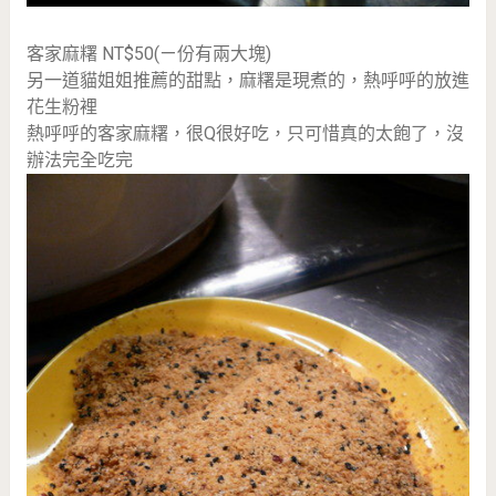
客家麻糬 NT$50(ㄧ份有兩大塊)
另一道貓姐姐推薦的甜點，麻糬是現煮的，熱呼呼的放進
花生粉裡
熱呼呼的客家麻糬，很Q很好吃，只可惜真的太飽了，沒
辦法完全吃完