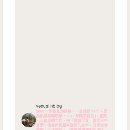
venuslinblog
2006 年開始寫部落格，一寫就是 19 年。因
為熱愛吃喝玩樂，2012 年毅然辭去 IT 產業
人人稱羨的工作，把「環遊世界」當作人生
目標。擅長用輕鬆有溫度的文字，分享美食
旅遊、生活好物，以及質感滿滿的飯店住