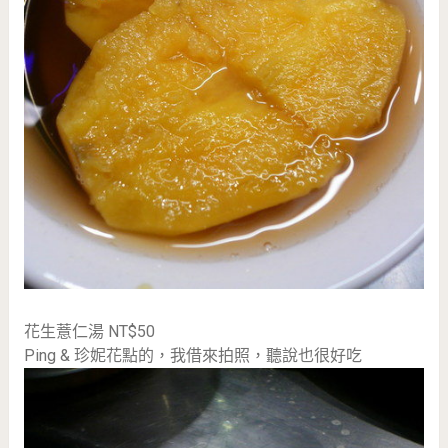
花生薏仁湯 NT$50
Ping & 珍妮花點的，我借來拍照，聽說也很好吃