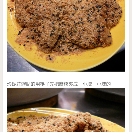
珍妮花體貼的用筷子先把麻糬夾成ㄧ小塊ㄧ小塊的