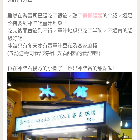
2007.12.04
雖然在游壽司已經吃了很飽，聽了
慵懶貓姐
的介紹，還是
堅持要到冰館吃薑汁地瓜，
吃完後簡直飽到不行，薑汁地瓜只吃了半碗，不過真的超
級好吃..
冰館只有冬天才有賣薑汁豆花及客家麻糬
(五訪游壽司食記待補…先看甜點的食記吧!)
位在冰館右後方的小攤子，也是冰館賣的甜點喔!