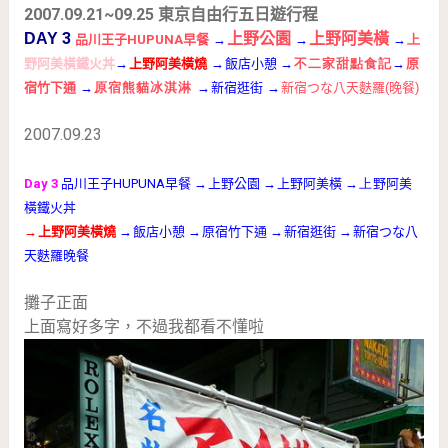
2007.09.21~09.25 東京自由行五日遊行程
3
DAY
上野公園
上野阿美橫
品川王子HUPUNA早餐
→
→
→
上
野阿美橫鐵火丼
→
上野阿美橫燒
→
飯店小憩
→
不二家甜點食記
→
原
宿竹下通
→
原宿熊貓冰淇淋
→
新宿逛街
→
新宿つな八天麩羅(晚餐)
2007.09.23
Day 3
品川王子HUPUNA早餐
→
上野公園
→
上野阿美橫
→上
野阿美
橫鐵火丼
→
上野阿美橫燒
→
飯店小憩
→
原宿竹下通
→
新宿逛街
→
新宿つな八
天麩羅晚餐
攤子正面
上面寫好多字，不過我都看不懂啦