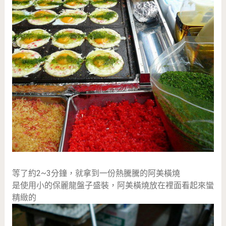
等了約2~3分鐘，就拿到一份熱騰騰的阿美橫燒
是使用小的保麗龍盤子盛裝，阿美橫燒放在裡面看起來蠻
精緻的