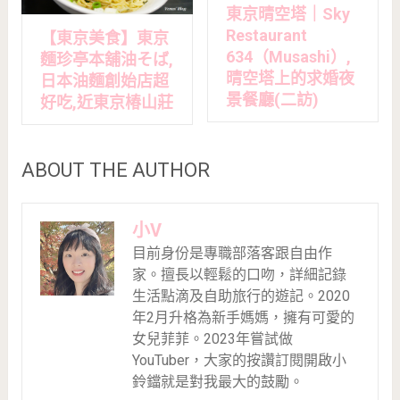
東京晴空塔｜Sky
Restaurant
【東京美食】東京
634（Musashi）,
麵珍亭本舖油そば,
晴空塔上的求婚夜
日本油麵創始店超
景餐廳(二訪)
好吃,近東京椿山莊
ABOUT THE AUTHOR
小V
目前身份是專職部落客跟自由作
家。擅長以輕鬆的口吻，詳細記錄
生活點滴及自助旅行的遊記。2020
年2月升格為新手媽媽，擁有可愛的
女兒菲菲。2023年嘗試做
YouTuber，大家的按讚訂閱開啟小
鈴鐺就是對我最大的鼓勵。