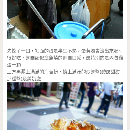
先挖了一口，裡面的蛋是半生不熟，蛋黃還會流出來喔~
很好吃，麵團類似章魚燒的麵團口感，最特別的是內包雞
蛋一顆
上方再灑上滿滿的海苔粉，擠上滿滿的炒麵醬(酸酸甜甜
那種醬)及美奶滋