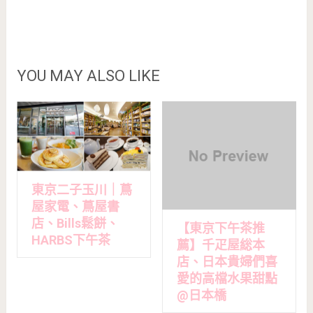
YOU MAY ALSO LIKE
東京二子玉川｜蔦
屋家電、蔦屋書
店、Bills鬆餅、
【東京下午茶推
HARBS下午茶
薦】千疋屋総本
店、日本貴婦們喜
愛的高檔水果甜點
@日本橋