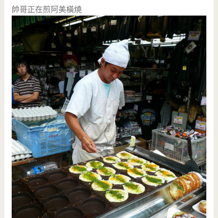
帥哥正在煎阿美橫燒