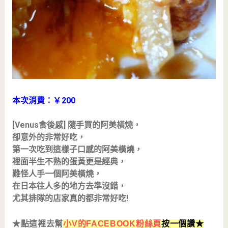
本次消費：
200
￥
[Venus食後感] 隨手買的阿美橫燒，
卻意外的非常好吃，
第一次吃到這樣子口感的阿美橫燒，
裡面半生不熟的蛋黃更是經典，
難怪人手一個阿美橫燒，
在日本往人多的地方去準沒錯，
尤其排隊的店家真的都非常好吃!
★點這裡去幫
小V的FACEBOOK粉絲頁
按一個讚★