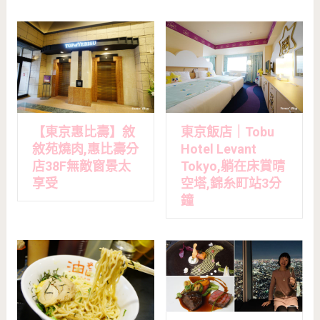
東京飯店｜Tobu
【東京惠比壽】敘
Hotel Levant
敘苑燒肉,惠比壽分
Tokyo,躺在床賞晴
店38F無敵窗景太
空塔,錦糸町站3分
享受
鐘