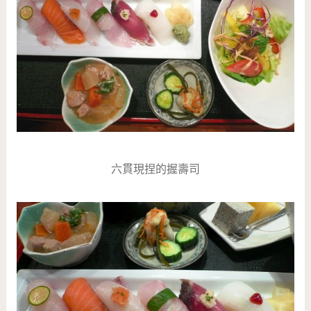
六貫現捏的握壽司