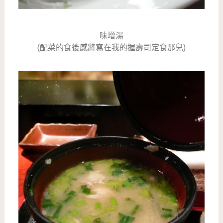
味增湯
(配菜的食後感將寫在我的握壽司定食那兒)