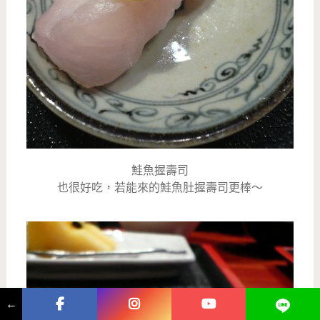
鮭魚握壽司
也很好吃，若能來的鮭魚肚握壽司更棒～
←