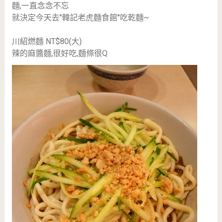
麵,一直念念不忘
就決定今天去''韓記老虎麵食館''吃乾麵~
川紹燃麵 NT$80(大)
辣的麻醬麵,很好吃,麵條很Q