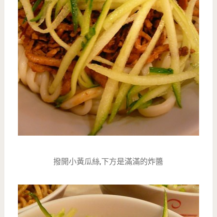
撥開小黃瓜絲,下方是滿滿的炸醬