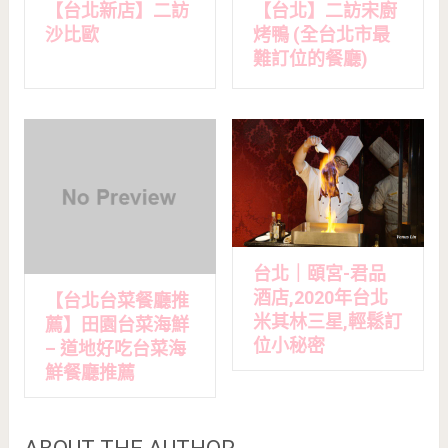
【台北新店】二訪
【台北】二訪宋廚
沙比歐
烤鴨 (全台北市最
難訂位的餐廳)
台北｜頤宮-君品
酒店,2020年台北
【台北台菜餐廳推
米其林三星,輕鬆訂
薦】田園台菜海鮮
位小秘密
– 道地好吃台菜海
鮮餐廳推薦