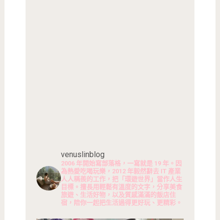
venuslinblog
2006 年開始寫部落格，一寫就是 19 年。因
為熱愛吃喝玩樂，2012 年毅然辭去 IT 產業
人人稱羨的工作，把「環遊世界」當作人生
目標。擅長用輕鬆有溫度的文字，分享美食
旅遊、生活好物，以及質感滿滿的飯店住
宿，陪你一起把生活過得更好玩、更精彩。