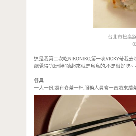
台北市松高路1
0
這是我第二次吃NIKONIKO,第一次VICKY帶我
總覺得''加洲捲''聽起來就是鳥鳥的,不是很好吃~ 
餐具
一人一份,還有麥茶一杯,服務人員會一直過來續茶