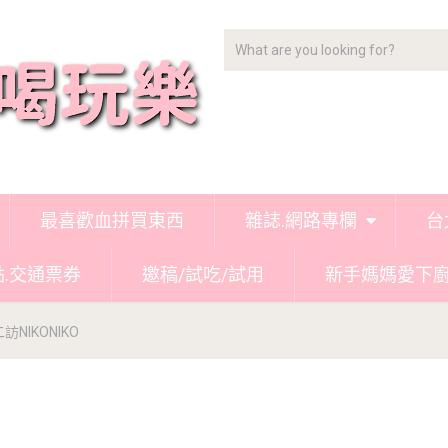
最喜歡血拼買東西
雜誌.網路專欄
台
點.交通票券
邀稿/試吃/試用
新手媽媽愛下
NIKONIKO