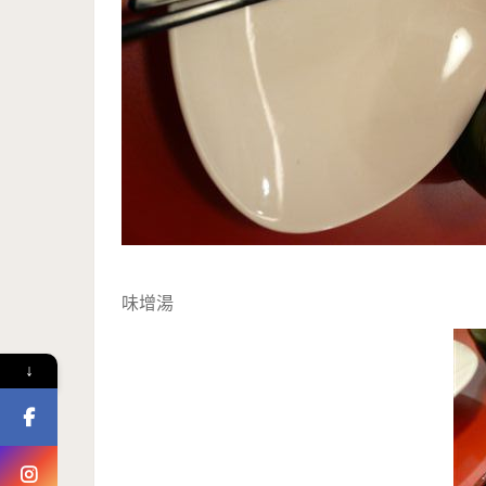
味增湯
↓