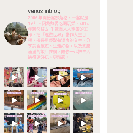
venuslinblog
2006 年開始寫部落格，一寫就是
19 年。因為熱愛吃喝玩樂，2012
年毅然辭去 IT 產業人人稱羨的工
作，把「環遊世界」當作人生目
標。擅長用輕鬆有溫度的文字，分
享美食旅遊、生活好物，以及質感
滿滿的飯店住宿，陪你一起把生活
過得更好玩、更精彩。