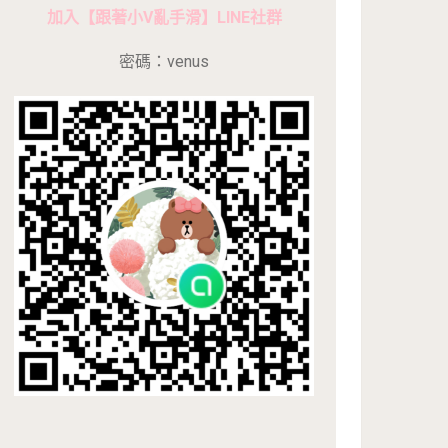
加入【跟著小V亂手滑】LINE社群
密碼：venus