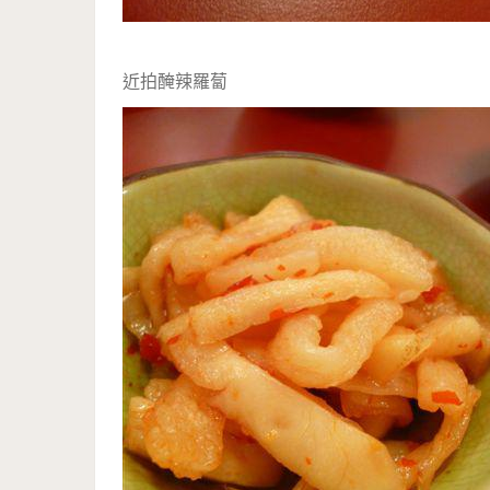
近拍醃辣羅蔔