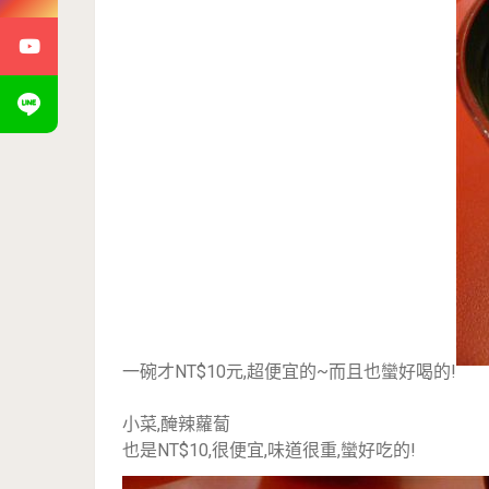
一碗才NT$10元,超便宜的~而且也蠻好喝的!
小菜,醃辣蘿蔔
也是NT$10,很便宜,味道很重,蠻好吃的!