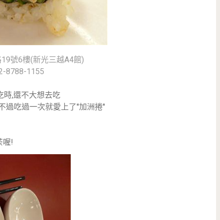
9號6樓(新光三越A4館)
2-8788-1155
去吃時,還不大想去吃
不過吃過一次就愛上了''加洲捲''
喔!