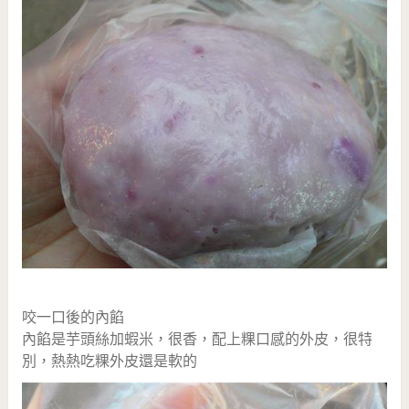
咬一口後的內餡
內餡是芋頭絲加蝦米，很香，配上粿口感的外皮，很特
別，熱熱吃粿外皮還是軟的