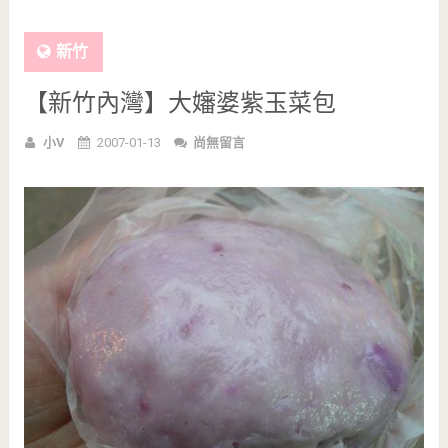
新竹
【新竹內灣】大嬸婆紫玉菜包
小V
2007-01-13
尚無留言