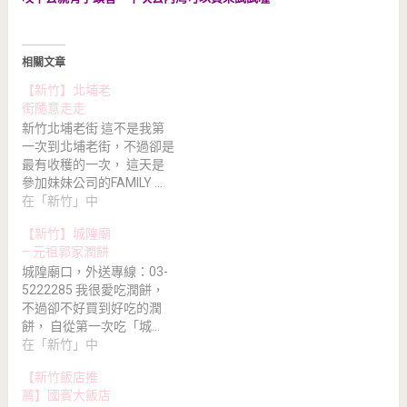
相關文章
【新竹】北埔老
街隨意走走
新竹北埔老街 這不是我第
一次到北埔老街，不過卻是
最有收穫的一次， 這天是
參加妹妹公司的FAMILY …
在「新竹」中
【新竹】城隍廟
– 元祖郭家潤餅
城隍廟口，外送專線：03-
5222285 我很愛吃潤餅，
不過卻不好買到好吃的潤
餅， 自從第一次吃「城…
在「新竹」中
【新竹飯店推
薦】國賓大飯店