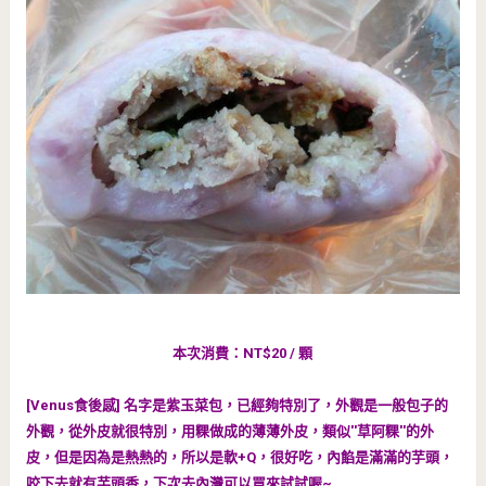
本次消費：NT$20 / 顆
[Venus食後感] 名字是紫玉菜包，已經夠特別了，外觀是一般包子的
外觀，從外皮就很特別，用粿做成的薄薄外皮，類似''草阿粿''的外
皮，但是因為是熱熱的，所以是軟+Q，很好吃，內餡是滿滿的芋頭，
咬下去就有芋頭香，下次去內灣可以買來試試喔~