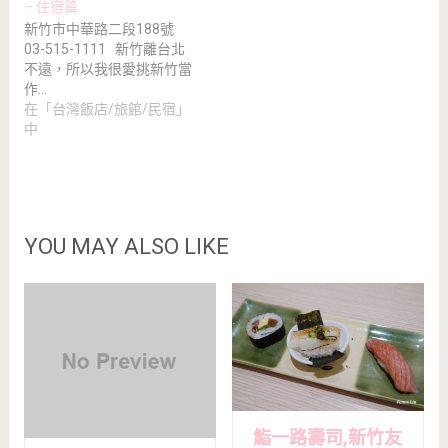
– 住宿篇
新竹市中華路二段188號
03-515-1111 新竹離台北
不遠，所以我很愛挑新竹當
作…
在「台灣飯店/旅館/民宿」
中
YOU MAY ALSO LIKE
鮨一路壽司,新竹友