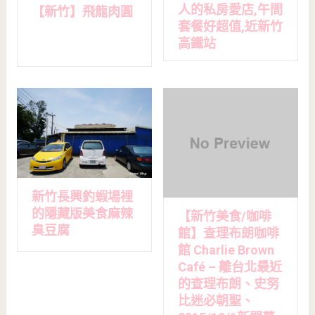
人的私房愛店,午間
【新竹】飛龍肉圓
套餐好超值,近新竹
高鐵站
新竹長興釣蝦場裡
的隱藏版美食麻辣
【新竹美食/咖啡
臭豆腐
館】查理布朗咖啡
館 Charlie Brown
Café – 離台北最近
的查理布朗、史努
比迷必朝聖、