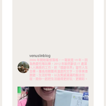
venuslinblog
2006 年開始寫部落格，一寫就是 19 年。因
為熱愛吃喝玩樂，2012 年毅然辭去 IT 產業
人人稱羨的工作，把「環遊世界」當作人生
目標。擅長用輕鬆有溫度的文字，分享美食
旅遊、生活好物，以及質感滿滿的飯店住
宿，陪你一起把生活過得更好玩、更精彩。