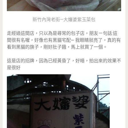
新竹內灣老街—大嬸婆紫玉菜包
走經過這間店，只以為是尋常的包子店，朋友ㄧ句話:這
間很有名喔，好像也有黑貓宅配~ 我眼睛就亮了，真的有
看到黑貓的旗子，剛好肚子餓，馬上就買了一個。
這是店的招牌，因為已經黃昏了，好暗，拍出來的效果不
是很好