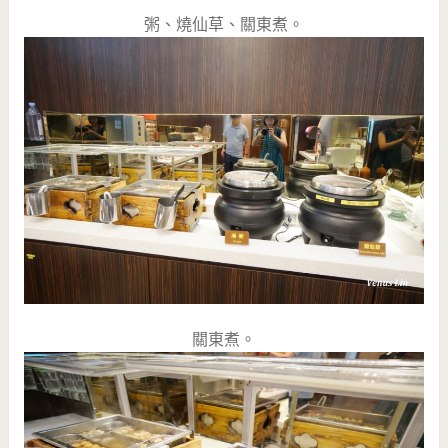
粥、燒仙草、關東煮。
關東煮。