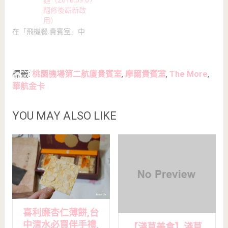
翻修後嶄新啟
用）
在「飛機餐.貴賓室」中
標籤:
桃園機場第二航廈貴賓室
,
摩爾貴賓室
,
The More
,
華航金卡
YOU MAY ALSO LIKE
喜利廉杏仁薄餅,台
中清水必買伴手禮,
【淺草美食】淺草