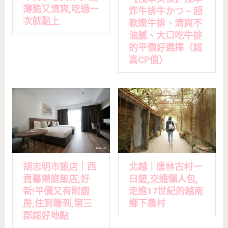
薄脆又清爽,吃過一
炸牛排牛かつ – 超
次就黏上
軟嫩牛排、清爽不
油膩、大口吃牛排
的平價好選擇（超
高CP值）
胡志明市飯店｜西
北越｜唐林古村一
貢馨樂庭飯店,好
日遊,交通懶人包,
新!平價又有附廚
走進17世紀的越南
房,住到賺到,第三
鄉下農村
郡超好地點