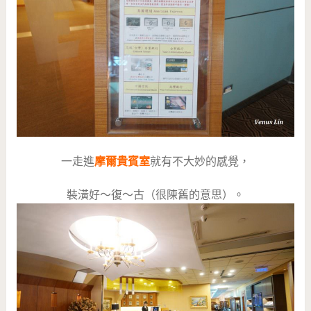
一走進
摩爾貴賓室
就有不大妙的感覺，
裝潢好～復～古（很陳舊的意思）。