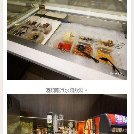
酒類跟汽水類飲料。