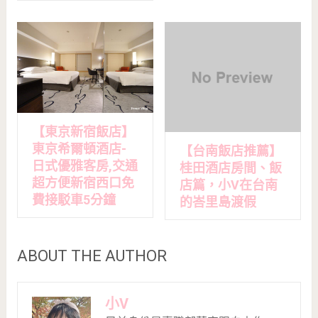
【東京新宿飯店】
東京希爾頓酒店-
【台南飯店推薦】
日式優雅客房,交通
桂田酒店房間、飯
超方便新宿西口免
店篇，小V在台南
費接駁車5分鐘
的峇里島渡假
ABOUT THE AUTHOR
小V