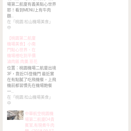
場第二航廈有義美點心世界
耶！看到MENU上有牛肉
麵…
在「桃園.松山機場美食」
中
【桃園第二航廈
機場美食】小南
門點心世界、在
機場裡吃到平價
滷肉飯.肉羹.豆花
位置：桃園機場二航廈出境
3F，靠近C5登機門 最近實
在有點膩了吃飛機餐，上飛
機前都習慣先在機場飽餐
一…
在「桃園.松山機場美食」
中
中華航空桃園機
場第二航廈D4貴
賓室,有現煮牛肉
麵（2018.09.07