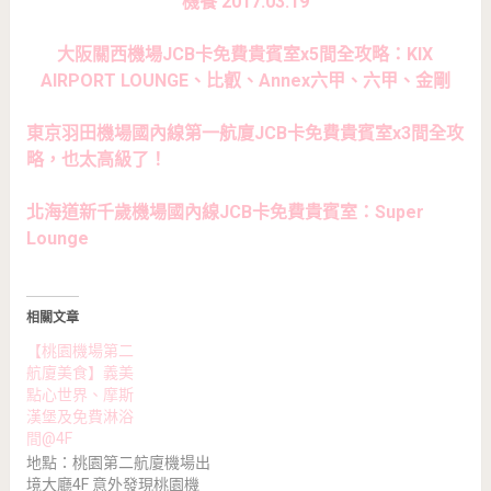
機餐 2017.03.19
大阪關西機場JCB卡免費貴賓室x5間全攻略：KIX
AIRPORT LOUNGE、比叡、Annex六甲、六甲、金剛
東京羽田機場國內線第一航廈JCB卡免費貴賓室x3間全攻
略，也太高級了！
北海道新千歲機場國內線JCB卡免費貴賓室：Super
Lounge
相關文章
【桃園機場第二
航廈美食】義美
點心世界、摩斯
漢堡及免費淋浴
間@4F
地點：桃園第二航廈機場出
境大廳4F 意外發現桃園機