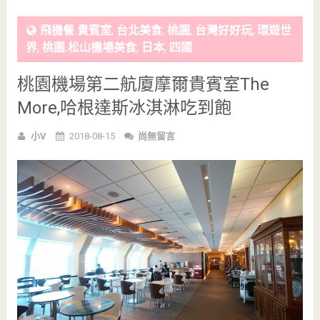
飛機餐.貴賓室
,
台北美食
,
桃園
,
台灣好好玩
,
環遊世
界
,
桃園.松山機場美食
,
日本
,
四國
桃園機場第二航廈摩爾貴賓室The
More,哈根達斯冰淇淋吃到飽
小V
2018-08-15
尚無留言