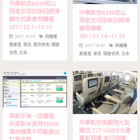
中華航空A330松山
飛東京羽田來回經濟
中華航空A330松山
艙中式素食飛機餐
飛東京羽田來回經濟
2017.12.7~12.13
艙飛機餐
2017.11.14~11.20
2017-12-25
飛機餐.
貴賓室
,
東京
,
東京美食
,
環遊
2017-12-01
飛機餐.
世界
,
日本
貴賓室
,
東京
,
環遊世界
,
日本
華航早鳥、找優惠,
中華航空桃園飛大阪
布里斯本直飛15500,
關西,777-300ER水墨
澳洲機票不同點進出
畫新飛機,來回飛機
訂票攻略