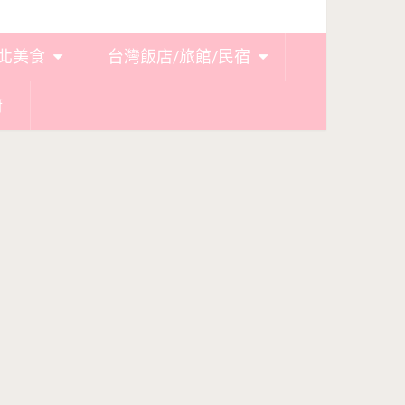
北美食
台灣飯店/旅館/民宿
廚