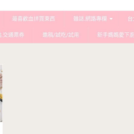
最喜歡血拼買東西
雜誌.網路專欄
台
點.交通票券
邀稿/試吃/試用
新手媽媽愛下