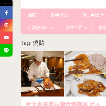
←
團購
懷孕日記
育兒筆記
台灣好好玩
環遊世界
景
Tag: 燒鵝
台北喜來登辰園金鵝御宴,迷人