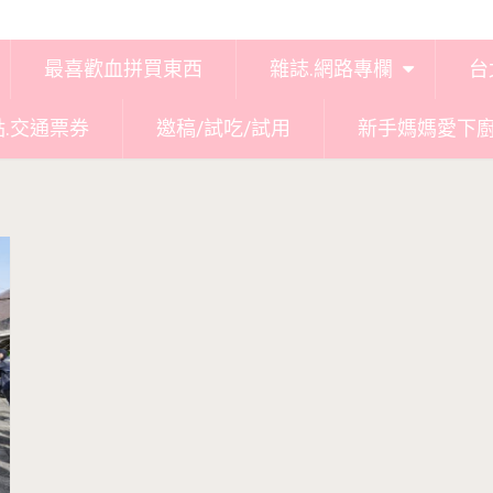
最喜歡血拼買東西
雜誌.網路專欄
台
點.交通票券
邀稿/試吃/試用
新手媽媽愛下