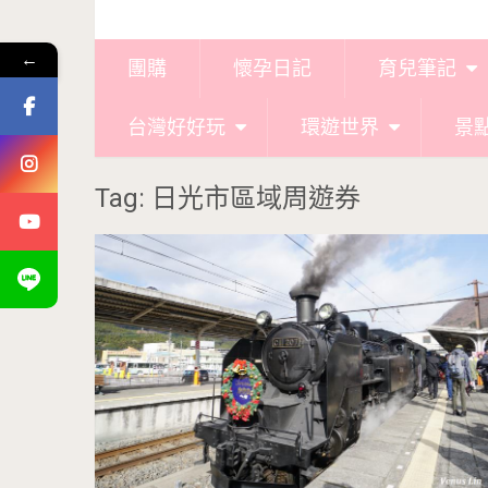
←
團購
懷孕日記
育兒筆記
台灣好好玩
環遊世界
景
Tag: 日光市區域周遊券