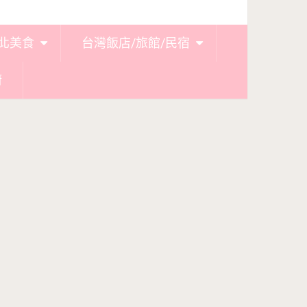
北美食
台灣飯店/旅館/民宿
廚