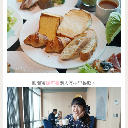
跟閨蜜
妮可魯
兩人互拍早餐照。