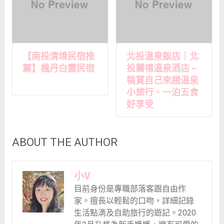
【南投清境民宿推
北投溫泉飯店｜北
薦】楓丹白露民宿
投麗禧溫泉酒店 –
犒賞自己來趟溫泉
小旅行、一泊五食
好享受
ABOUT THE AUTHOR
小V
目前身份是專職部落客跟自由作
家。擅長以輕鬆的口吻，詳細記錄
生活點滴及自助旅行的遊記。2020