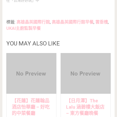
在「台灣好好玩」中
標籤:
高雄晶英國際行館
,
高雄晶英國際行館早餐
,
雲垂樓
,
UKAI主廚監製早餐
YOU MAY ALSO LIKE
【花蓮】花蓮翰品
【日月潭】The
酒店怡華廳 – 好吃
Lalu 涵碧樓大飯店
的中菜餐廳
– 東方餐廳晚餐