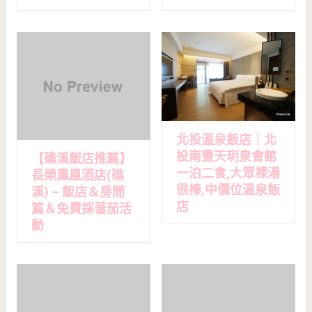
北投溫泉飯店｜北
投南豐天玥泉會館
【礁溪飯店推薦】
一泊二食,大眾裸湯
長榮鳳凰酒店(礁
很棒,中價位溫泉飯
溪) – 飯店＆房間
店
篇＆免費採蕃茄活
動