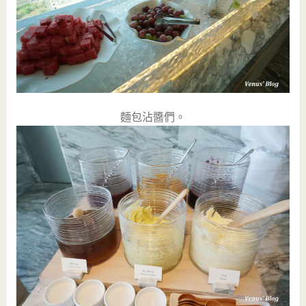
麵包沾醬們。