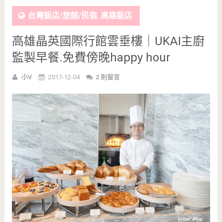
台灣飯店/旅館/民宿
,
高雄飯店
高雄晶英國際行館雲垂樓｜UKAI主廚
監製早餐.免費傍晚happy hour
小V
2017-12-04
2 則留言