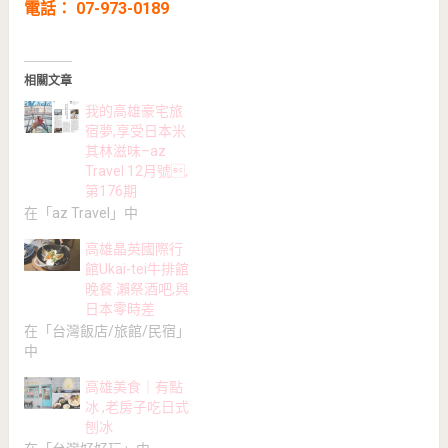
電話： 07-973-0189
相關文章
我的高雄豪宅旅
宿夢,享受日本米
其林滋味–az
Travel 12月號,
第176期
在「az Travel」中
高雄晶英國際行
館Ukai-tei牛排館
晚餐.瀨祭酒吧,與
日本零時差
在「台灣飯店/旅館/民宿」
中
高雄美食｜有點
冰 ,老房子吃日式
刨冰