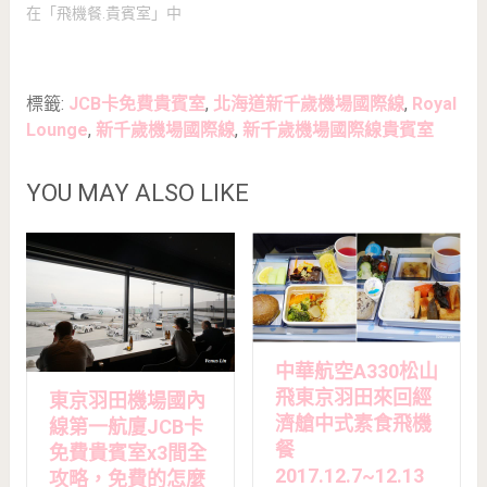
在「飛機餐.貴賓室」中
標籤:
JCB卡免費貴賓室
,
北海道新千歲機場國際線
,
Royal
Lounge
,
新千歲機場國際線
,
新千歲機場國際線貴賓室
YOU MAY ALSO LIKE
中華航空A330松山
飛東京羽田來回經
東京羽田機場國內
濟艙中式素食飛機
線第一航廈JCB卡
餐
免費貴賓室x3間全
2017.12.7~12.13
攻略，免費的怎麼