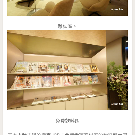
雜誌區。
免費飲料區