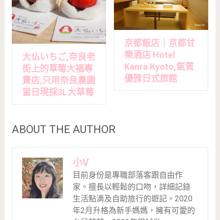
京都飯店｜京都甘
樂酒店 Hotel
大仏いちご,奈良老
Kanra Kyoto,氣質
街上的草莓大福專
優雅日式旅館
賣店,只用奈良農園
當日現採3L大草莓
ABOUT THE AUTHOR
小V
目前身份是專職部落客跟自由作
家。擅長以輕鬆的口吻，詳細記錄
生活點滴及自助旅行的遊記。2020
年2月升格為新手媽媽，擁有可愛的