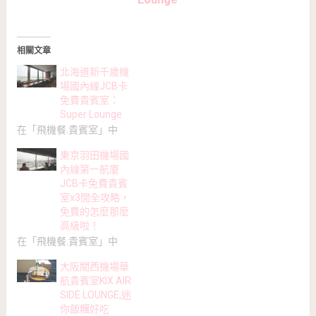
相關文章
北海道新千歲機
場國內線JCB卡
免費貴賓室：
Super Lounge
在「飛機餐.貴賓室」中
東京羽田機場國
內線第一航廈
JCB卡免費貴賓
室x3間全攻略，
免費的怎麼那麼
高級啦！
在「飛機餐.貴賓室」中
大阪關西機場華
航貴賓室KIX AIR
SIDE LOUNGE,迷
你飯糰好吃