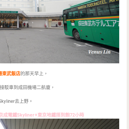
場東武飯店
的那天早上，
接駁車到成田機場二航廈，
kyliner去上野。
成電鐵Skyliner+東京地鐵搭到飽72小時