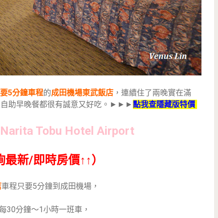
要5分鐘車
程
的
成田機場東武飯店
，連續住了兩晚實在滿
二是自助早晚餐都很有誠意又好吃。►►►
點我查隱藏版特價
a Tobu Hotel Airport
詢最新/即時房價↑↑）
店
車程只要5分鐘到成田機場，
:00每30分鐘～1小時一班車，