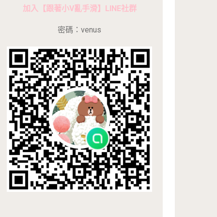
加入【跟著小V亂手滑】LINE社群
密碼：venus