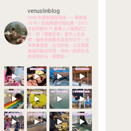
venuslinblog
2006 年開始寫部落格，一寫就是
19 年。因為熱愛吃喝玩樂，2012
年毅然辭去 IT 產業人人稱羨的工
作，把「環遊世界」當作人生目
標。擅長用輕鬆有溫度的文字，分
享美食旅遊、生活好物，以及質感
滿滿的飯店住宿，陪你一起把生活
過得更好玩、更精彩。