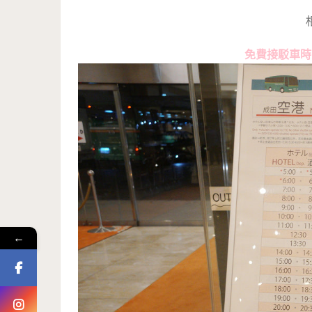
免費接駁車時
←