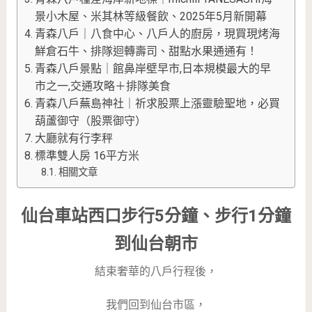
景小木屋、米其林等級餐飲、2025年5月新開幕
青森八戶｜八食中心、八戶人的廚房，現買現烤海
鮮倉石牛、排隊迴轉壽司、甜點水果通通有！
青森八戶景點｜館鼻岸壁早市,日本規模最大的早
市之一,交通攻略＋排隊美食
青森八戶蕪島神社｜祈求股票上漲靈驗聖地，必買
葫蘆御守（股票御守）
大廳就有行李秤
標準雙人房 16平方米
相關文章
仙台車站西口步行5分鐘、步行1分鐘
到仙台朝市
結束奢華的八戶行程後，
我們回到仙台市區，