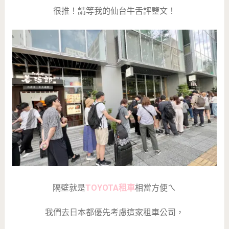
很推！請等我的仙台牛舌評鑒文！
隔壁就是
TOYOTA租車
相當方便ㄟ
我們去日本都優先考慮這家租車公司，