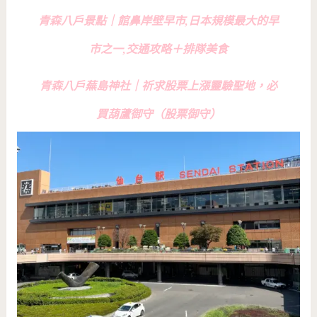
青森八戶景點｜館鼻岸壁早市,日本規模最大的早
市之一,交通攻略＋排隊美食
青森八戶蕪島神社｜祈求股票上漲靈驗聖地，必
買葫蘆御守（股票御守）