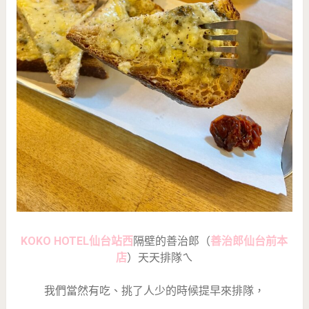
KOKO HOTEL仙台站西
隔壁的善治郎（
善治郎仙台前本
店
）天天排隊ㄟ
我們當然有吃、挑了人少的時候提早來排隊，