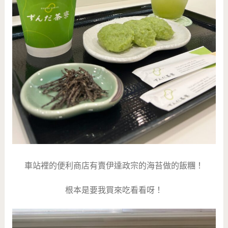
車站裡的便利商店有賣伊達政宗的海苔做的飯糰！
根本是要我買來吃看看呀！