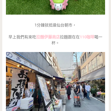
1分鐘就抵達仙台朝市，
早上我們有來吃
拉麵伊藤商店
拉麵跟在在
110咖啡
喝一
杯。