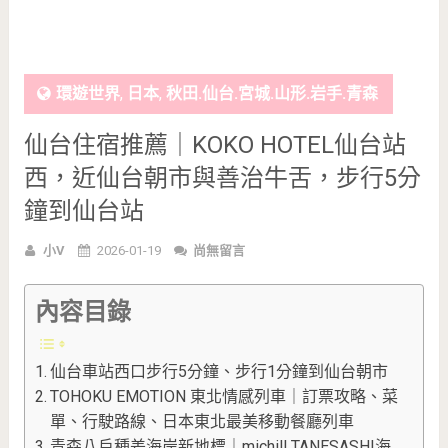
環遊世界
,
日本
,
秋田.仙台.宮城.山形.岩手.青森
仙台住宿推薦｜KOKO HOTEL仙台站
西，近仙台朝市與善治牛舌，步行5分
鐘到仙台站
小V
2026-01-19
尚無留言
內容目錄
仙台車站西口步行5分鐘、步行1分鐘到仙台朝市
TOHOKU EMOTION 東北情感列車｜訂票攻略、菜
單、行駛路線、日本東北最美移動餐廳列車
青森八戶種差海岸新地標｜michill TANESASHI海