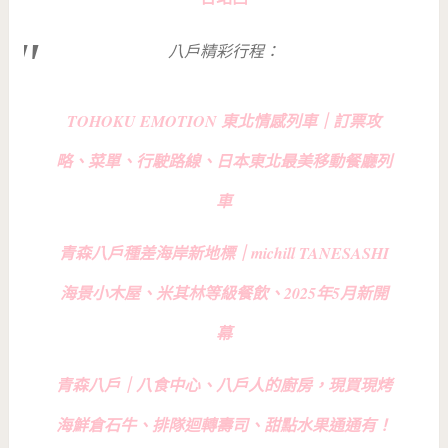
八戶精彩行程：
TOHOKU EMOTION 東北情感列車｜訂票攻
略、菜單、行駛路線、日本東北最美移動餐廳列
車
青森八戶種差海岸新地標｜michill TANESASHI
海景小木屋、米其林等級餐飲、2025年5月新開
幕
青森八戶｜八食中心、八戶人的廚房，現買現烤
海鮮倉石牛、排隊迴轉壽司、甜點水果通通有！