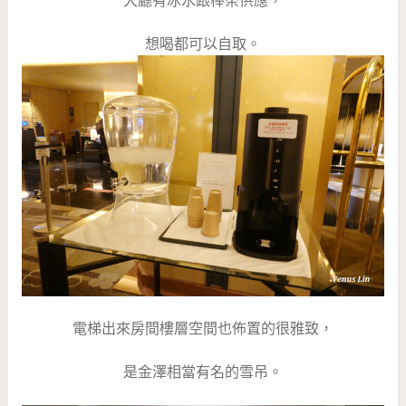
大廳有冰水跟棒茶供應，
想喝都可以自取。
電梯出來房間樓層空間也佈置的很雅致，
是金澤相當有名的雪吊。