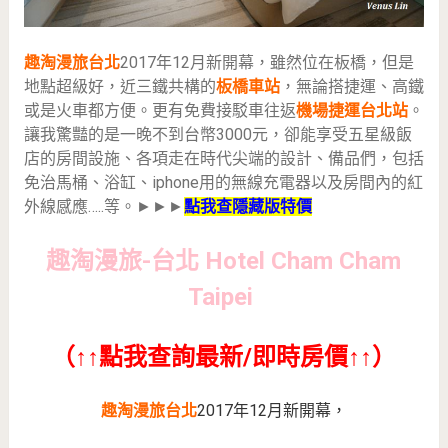
趣淘漫旅台北
2017年12月新開幕，雖然位在板橋，但是
地點超級好，近三鐵共構的
板橋車站
，無論搭捷運、高鐵
或是火車都方便。更有免費接駁車往返
機場捷運台北站
。
讓我驚豔的是一晚不到台幣3000元，卻能享受五星級飯
店的房間設施、各項走在時代尖端的設計、備品們，包括
免治馬桶、浴缸、iphone用的無線充電器以及房間內的紅
外線感應…..等。►►►
點我查隱藏版特價
趣淘漫旅-台北 Hotel Cham Cham
Taipei
（↑↑點我查詢最新/即時房價↑↑）
趣淘漫旅台北
2017年12月新開幕，