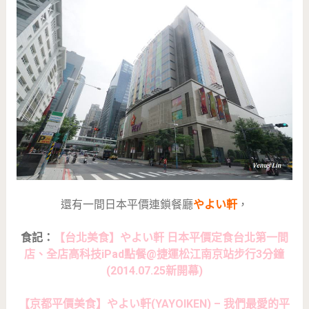
還有一間日本平價連鎖餐廳
やよい軒
，
食記：
【台北美食】やよい軒 日本平價定食台北第一間
店、全店高科技iPad點餐@捷運松江南京站步行3分鐘
(2014.07.25新開幕)
【京都平價美食】やよい軒(YAYOIKEN) – 我們最愛的平