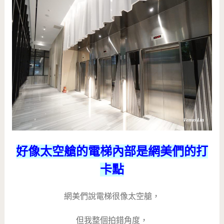
好像太空艙的電梯內部是網美們的打
卡點
網美們說電梯很像太空艙，
但我整個拍錯角度，