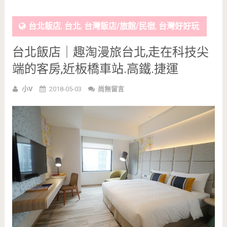
台北飯店
,
台北
,
台灣飯店/旅館/民宿
,
台灣好好玩
台北飯店｜趣淘漫旅台北,走在科技尖
端的客房,近板橋車站.高鐵.捷運
小V
2018-05-03
尚無留言