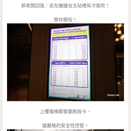
郭老闆回我：走在機捷台北站裡有冷氣吹！
算你狠啦！
上樓電梯都需要刷房卡，
蠻嚴格的安全性控管。