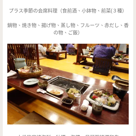
プラス季節の会席料理（食前酒、小鉢物、前菜(３種）
鍋物、焼き物、揚げ物、蒸し物、フルーツ、赤だし、香
の物、ご飯）