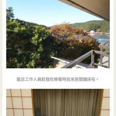
飯店工作人員趁我吃晚餐時就來房間鋪床啦。