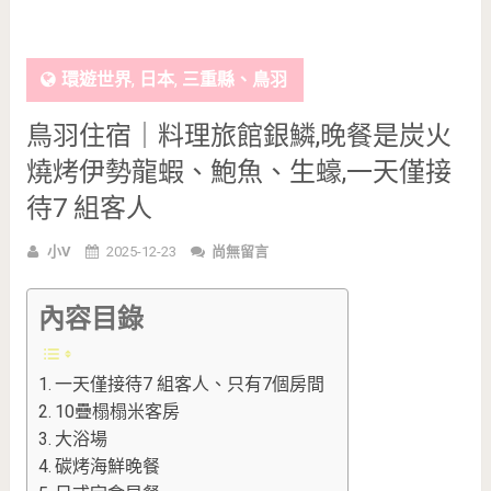
環遊世界
,
日本
,
三重縣、鳥羽
鳥羽住宿｜料理旅館銀鱗,晚餐是炭火
燒烤伊勢龍蝦、鮑魚、生蠔,一天僅接
待7 組客人
小V
2025-12-23
尚無留言
內容目錄
一天僅接待7 組客人、只有7個房間
10疊榻榻米客房
大浴場
碳烤海鮮晚餐