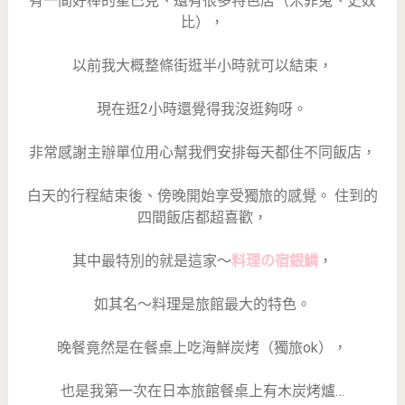
有一間好棒的星巴克、還有很多特色店（米菲兔、史奴
比），
以前我大概整條街逛半小時就可以結束，
現在逛2小時還覺得我沒逛夠呀。
非常感謝主辦單位用心幫我們安排每天都住不同飯店，
白天的行程結束後、傍晚開始享受獨旅的感覺。 住到的
四間飯店都超喜歡，
其中最特別的就是這家～
料理の宿銀鱗
，
如其名～料理是旅館最大的特色。
晚餐竟然是在餐桌上吃海鮮炭烤（獨旅ok），
也是我第一次在日本旅館餐桌上有木炭烤爐…