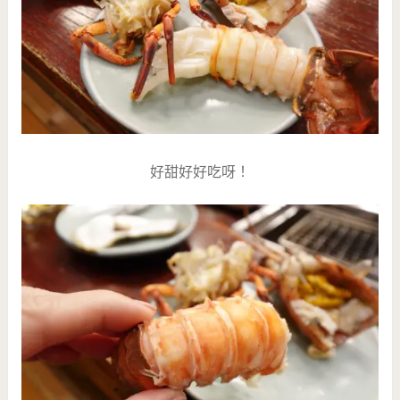
好甜好好吃呀！