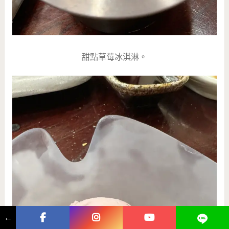
甜點草莓冰淇淋。
←