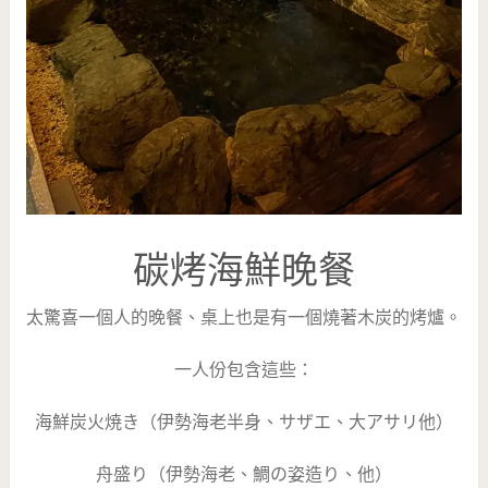
碳烤海鮮晚餐
太驚喜一個人的晚餐、桌上也是有一個燒著木炭的烤爐。
一人份包含這些：
海鮮炭火焼き（伊勢海老半身、サザエ、大アサリ他）
舟盛り（伊勢海老、鯛の姿造り、他）