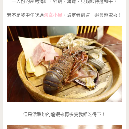
一人份的炭烤海鮮、牡蠣、海螺、貝類跟特選和牛，
若不是我中午吃過
海女小屋
、肯定看到這一盤會超驚喜！
但是活跳跳的龍蝦來再多隻我都吃得下！