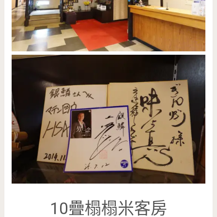
10疊榻榻米客房