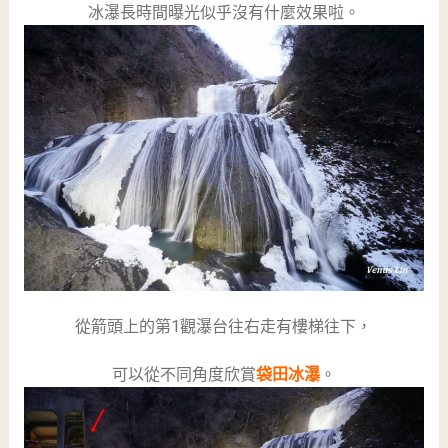
冰瀑長時間曝光似乎沒有什麼效果啦。
從箭頭上的第1觀瀑台往右走有樓梯往下，
可以從不同角度欣賞
袋田冰瀑
。