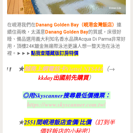
在峴港我們在
Danang Golden Bay（峴港金灣飯店）
連
續住兩晚，太滿意
Danang Golden Bay
的質感，床很好
睡、備品選用義大利知名香水品牌Acqua Di Parma非常好
用，頂樓24K鍍金無邊際泳池更讓人想一整天泡在泳池
裡。►►►
點我查隱藏版訂房特價
★
越南上網電話卡Viettel NT$444
（→
kkday出國前先購買
）
◎用Skyscanner搜尋最低價機票：
https://www.skyscanner.com.tw/
2551間峴港飯店查價/比價
★
（訂到半
價好飯店的小秘密）