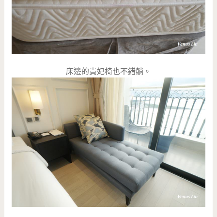
床邊的貴妃椅也不錯躺。