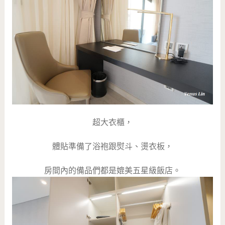
超大衣櫃，
體貼準備了浴袍跟熨斗、燙衣板，
房間內的備品們都是媲美五星級飯店。