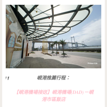
峴港推薦行程：
【峴港機場接送】峴港機場(DAD)－峴
港市區飯店