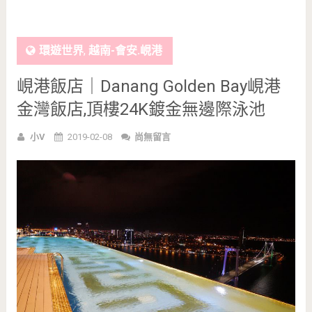
環遊世界
,
越南-會安.峴港
峴港飯店｜Danang Golden Bay峴港
金灣飯店,頂樓24K鍍金無邊際泳池
小V
2019-02-08
尚無留言