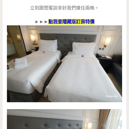
立刻跟閨蜜說幸好我們連住兩晚。
►►►
點我查隱藏版訂房特價