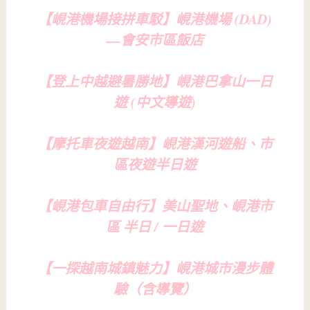
【峴港機場接拼車駁】峴港機場 (DAD)
—會安市區飯店
【登上中越避暑勝地】峴港巴拿山一日
遊 (中文導遊)
【摩托車夜遊越南】峴港漢河遊船、市
區夜遊半日遊
【峴港包車自由行】美山聖地、峴港市
區 半日 / 一日遊
【一探越南城鎮魅力】峴港城市漫步體
驗（含導覽）